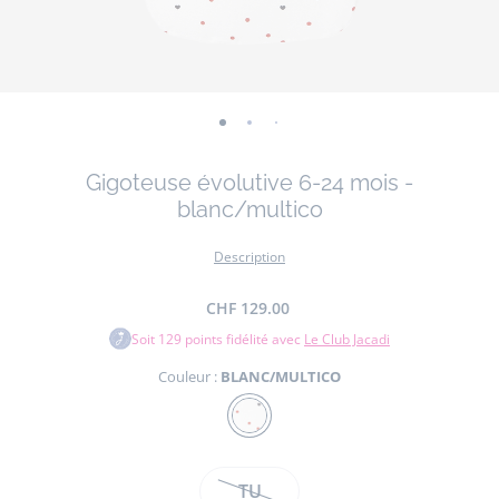
-
-
-
-
-
-
vue
vue
vue
vue
vue
vue
Gigoteuse évolutive 6-24 mois -
01
02
03
04
05
06
blanc/multico
Description
CHF 129.00
Soit
129
points fidélité avec
Le Club Jacadi
Couleur :
BLANC/MULTICO
Couleur
BLANC/MULTICO
Bébé passera de douces nuits confortablement installé
Taille
dans cette gigoteuse en coton. Graphique grâce à son motif
TU
Entretien :