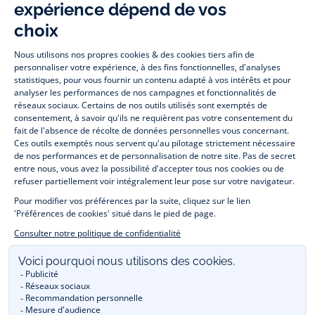
-
-
-
-
Jacadi
Jacadi
Jacadi
Jacadi
Paris
Paris
Paris
Paris
Jacadi Paris vous propose sur sa boutique en ligne une grande variété de
vêtements et
chaussures
, à la fois élégants et intemporels. Retrouvez,
entre autres, nos collections de body, blouse et combinaison pour les
nouveaux-nés
, de t-shirt, pull et short pour les
bébés
et de pantalons,
chaussettes et accessoires pour les
enfants
de 1 mois à 12 ans.
Découvrez nos collections mode et tendance pour filles et garçons.
Profitez aussi de nos collections spéciales fête de fin d’année et trouvez
des idées
cadeaux de Noël
. Un heureux événement est arrivé ?
Retrouvez nos idées
cadeaux de naissance
. Bénéficiez également de
notre
collection Outlet
toute l’année. Guettez les
promotions Prix Doux
, une opération spéciale Jacadi avec des
vêtements enfant à prix tout ronds. Adhérez au programme de Fidélité
Jacadi afin de profiter des
ventes privées
. Retrouvez la collection
Les Essentiels
et ses vêtements emblématiques aux couleurs de la
marque. Pour passer l’automne et l’hiver au chaud, Jacadi vous propose
une collection de
manteaux bébé et enfant
et de
chaussures d'hiver
.
Un mariage, un baptême, une communion de prévue ? Trouvez une
tenue de cérémonie
pour votre enfant. Découvrez aussi
les patrons Jacadi
à faire vous-même à partager et à transmettre.