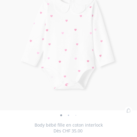
Ajo
Body
Body
Body
Body
Body
au
bébé
bébé
bébé
bébé
bébé
Body bébé fille en coton interlock
pan
Dès
CHF 35.00
fille
fille
fille
fille
fille
: