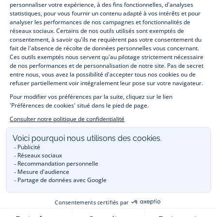
vêtements et
chaussures
, à la fois élégants et intemporels. Retrouvez,
entre autres, nos collections de body, blouse et combinaison pour les
nouveaux-nés
, de t-shirt, pull et short pour les
bébés
et de pantalons,
chaussettes et accessoires pour les
enfants
de 1 mois à 12 ans.
Découvrez nos collections mode et tendance pour filles et garçons.
Profitez aussi de nos collections spéciales fête de fin d’année et trouvez
des idées
cadeaux de Noël
. Un heureux événement est arrivé ?
Retrouvez nos idées
cadeaux de naissance
. Bénéficiez également de
notre
collection Outlet
toute l’année. Guettez les
promotions Prix Doux
, une opération spéciale Jacadi avec des
vêtements enfant à prix tout ronds. Adhérez au programme de Fidélité
Jacadi afin de profiter des
ventes privées
. Retrouvez la collection
Les Essentiels
et ses vêtements emblématiques aux couleurs de la
marque. Pour passer l’automne et l’hiver au chaud, Jacadi vous propose
une collection de
manteaux bébé et enfant
et de
chaussures d'hiver
.
Un mariage, un baptême, une communion de prévue ? Trouvez une
tenue de cérémonie
pour votre enfant. Découvrez aussi
les patrons Jacadi
à faire vous-même à partager et à transmettre.
Réservez en ligne, achetez en boutique avec la
E-réservation
.