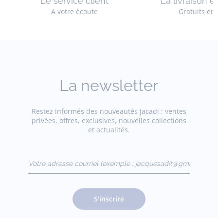
Le service client
La livraison e
A votre écoute
Gratuits en
La newsletter
Restez informés des nouveautés Jacadi : ventes
privées, offres, exclusives, nouvelles collections
et actualités.
Votre adresse courriel
(exemple :
jacquesadit@gmail.com)
S'inscrire