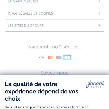
LA MAISON JACADI
INFOS LÉGALES ET COOKIES
LES SITES DU GROUPE
Paiement 100% sécurisé
Suivez-nous
Facebook
Tiktok
Instagram
Youtube
-
-
-
-
Jacadi
Jacadi
Jacadi
Jacadi
Paris
Paris
Paris
Paris
Jacadi Paris vous propose sur sa boutique en ligne une grande variété de