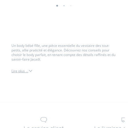
-
-
-
-
-
-
-
-
-
-
vue
vue
vue
vue
vue
vue
vue
vue
vue
vue
01
02
03
04
05
06
07
08
09
010
Un body bébé fille, une pièce essentielle du vestiaire des tout-
petits, allie praticité et élégance. Découvrez nos conseils pour
choisir le body parfait, en tenant compte des détails raffinés et du
savoir-faire Jacadi.
Lire plus ...
body