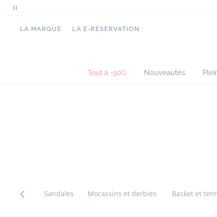
Mettre
en
LA MARQUE
LA E-RÉSERVATION
pause
le
défilement
des
Tout à -50%
Nouveautés
Plei
messages
Passer
Passer
la
la
navigation
navigation
inter
inter
catégorie
catégorie
Tout voir
Sandales
Mocassins et derbies
Basket et ten
Passer
Passer
Catégorie
la
la
précédente