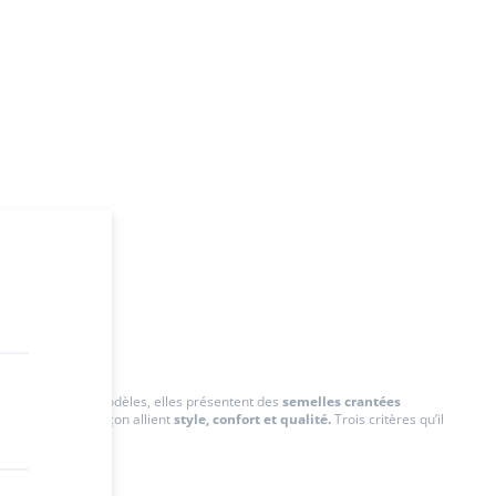
, en fonction des modèles, elles présentent des
semelles crantées
adi, les boots garçon allient
style, confort et qualité.
Trois critères qu’il
.