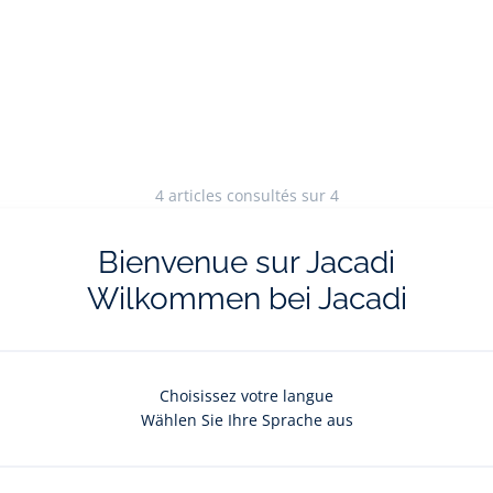
4
articles consultés sur 4
Bienvenue sur Jacadi
Wilkommen bei Jacadi
Choisissez votre langue
ille, figurent parmi les essentiels du vestiaire de votre garçon. Fourrées ou non
on
sont parfaites par temps de neige et lors de balades en pleine nature. Chez Jac
Wählen Sie Ihre Sprache aus
tin ses chaussures avec plaisir et puisse en profiter le plus longtemps possible