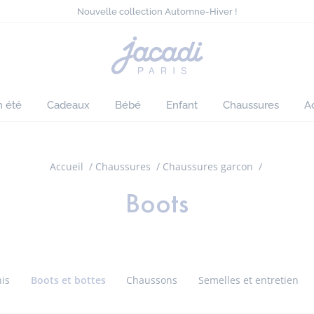
Sélection ensoleillée : tout à -50%*
Nouvelle collection Automne-Hiver !
Les nouveaux Essentiels !
Livraison offerte dès 140 CHF d'achat*
Page
Sélection ensoleillée : tout à -50%*
d'accueil
Nouvelle collection Automne-Hiver !
Jacadi
n été
Cadeaux
Bébé
Enfant
Chaussures
A
Accueil
Chaussures
Chaussures garcon
Boots
nis
Boots et bottes
Chaussons
Semelles et entretien