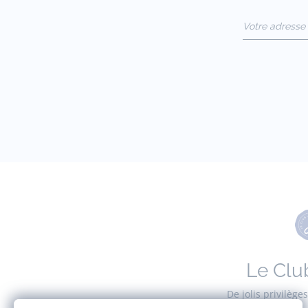
Votre adresse 
(exemple :
jacquesadit@
Le Clu
De jolis privilèg