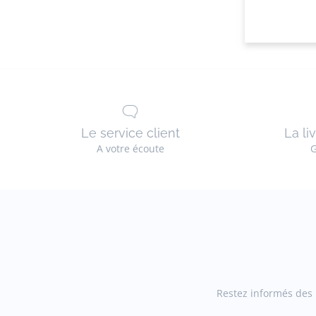
boots
Le service client
La li
A votre écoute
G
Restez informés des n