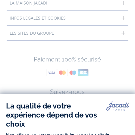
LA MAISON JACADI
INFOS LÉGALES ET COOKIES
LES SITES DU GROUPE
Paiement 100% sécurisé
Suivez-nous
Facebook
Tiktok
Instagram
Youtube
-
-
-
-
Jacadi
Jacadi
Jacadi
Jacadi
Paris
Paris
Paris
Paris
Jacadi Paris vous propose sur sa boutique en ligne une grande variété de