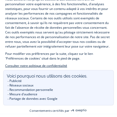
vêtements et
chaussures
, à la fois élégants et intemporels. Retrouvez,
entre autres, nos collections de body, blouse et combinaison pour les
nouveaux-nés
, de t-shirt, pull et short pour les
bébés
et de pantalons,
chaussettes et accessoires pour les
enfants
de 1 mois à 12 ans.
Découvrez nos collections mode et tendance pour filles et garçons.
Profitez aussi de nos collections spéciales fête de fin d’année et trouvez
des idées
cadeaux de Noël
. Un heureux événement est arrivé ?
Retrouvez nos idées
cadeaux de naissance
. Bénéficiez également de
notre
collection Outlet
toute l’année. Guettez les
promotions Prix Doux
, une opération spéciale Jacadi avec des
vêtements enfant à prix tout ronds. Adhérez au programme de Fidélité
Jacadi afin de profiter des
ventes privées
. Retrouvez la collection
Les Essentiels
et ses vêtements emblématiques aux couleurs de la
marque. Pour passer l’automne et l’hiver au chaud, Jacadi vous propose
une collection de
manteaux bébé et enfant
et de
chaussures d'hiver
.
Un mariage, un baptême, une communion de prévue ? Trouvez une
tenue de cérémonie
pour votre enfant. Découvrez aussi
les patrons Jacadi
à faire vous-même à partager et à transmettre.
Réservez en ligne, achetez en boutique avec la
E-réservation
.