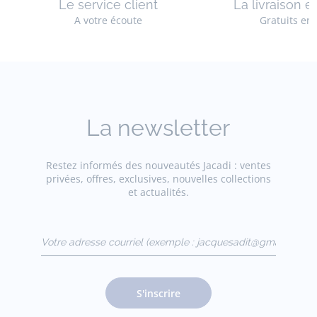
Le service client
La livraison e
A votre écoute
Gratuits en
La newsletter
Restez informés des nouveautés Jacadi : ventes
privées, offres, exclusives, nouvelles collections
et actualités.
Votre adresse courriel
(exemple :
jacquesadit@gmail.com)
S'inscrire