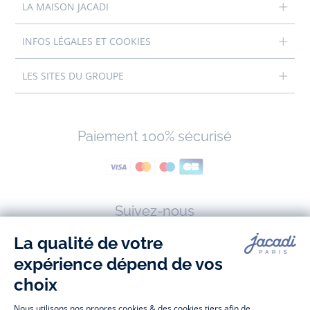
LA MAISON JACADI
INFOS LÉGALES ET COOKIES
LES SITES DU GROUPE
Paiement 100% sécurisé
Suivez-nous
Facebook
Tiktok
Instagram
Youtube
-
-
-
-
Jacadi
Jacadi
Jacadi
Jacadi
Paris
Paris
Paris
Paris
Jacadi Paris vous propose sur sa boutique en ligne une grande variété de