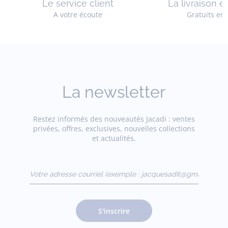
Le service client
La livraison e
A votre écoute
Gratuits en
La newsletter
Restez informés des nouveautés Jacadi : ventes
privées, offres, exclusives, nouvelles collections
et actualités.
Votre adresse courriel
(exemple :
jacquesadit@gmail.com)
S'inscrire