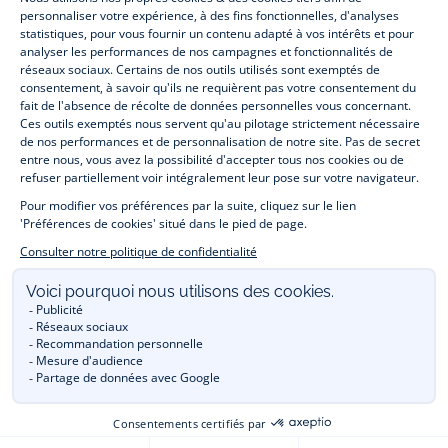
vêtements et
chaussures
, à la fois élégants et intemporels. Retrouvez,
entre autres, nos collections de body, blouse et combinaison pour les
nouveaux-nés
, de t-shirt, pull et short pour les
bébés
et de pantalons,
chaussettes et accessoires pour les
enfants
de 1 mois à 12 ans.
Découvrez nos collections mode et tendance pour filles et garçons.
Profitez aussi de nos collections spéciales fête de fin d’année et trouvez
des idées
cadeaux de Noël
. Un heureux événement est arrivé ?
Retrouvez nos idées
cadeaux de naissance
. Bénéficiez également de
notre
collection Outlet
toute l’année. Guettez les
promotions Prix Doux
, une opération spéciale Jacadi avec des
vêtements enfant à prix tout ronds. Adhérez au programme de Fidélité
Jacadi afin de profiter des
ventes privées
. Retrouvez la collection
Les Essentiels
et ses vêtements emblématiques aux couleurs de la
marque. Pour passer l’automne et l’hiver au chaud, Jacadi vous propose
une collection de
manteaux bébé et enfant
et de
chaussures d'hiver
.
Un mariage, un baptême, une communion de prévue ? Trouvez une
tenue de cérémonie
pour votre enfant. Découvrez aussi
les patrons Jacadi
à faire vous-même à partager et à transmettre.
Réservez en ligne, achetez en boutique avec la
E-réservation
.