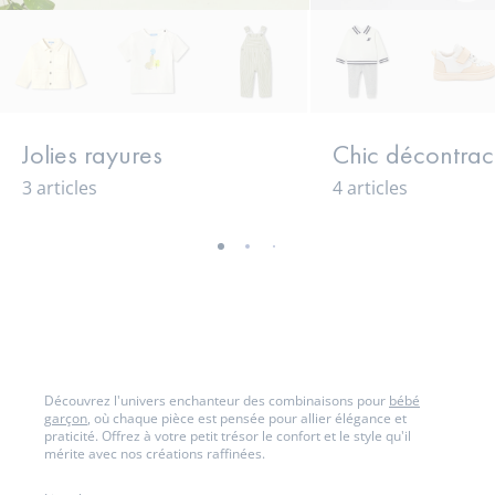
sui
Jolies rayures
Chic décontrac
3 articles
4 articles
-
-
-
-
-
vue
vue
vue
vue
vue
01
02
03
04
05
Découvrez l'univers enchanteur des combinaisons pour
bébé
garçon
, où chaque pièce est pensée pour allier élégance et
praticité. Offrez à votre petit trésor le confort et le style qu'il
mérite avec nos créations raffinées.