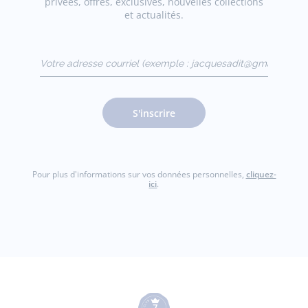
privées, offres, exclusives, nouvelles collections
et actualités.
Votre adresse courriel
(exemple :
jacquesadit@gmail.com)
S'inscrire
Pour plus d'informations sur vos données personnelles,
cliquez-
ici
.