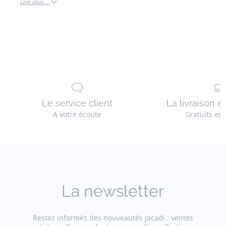
Lire plus ...
combinaison
bloomer
et
salopette
Le service client
La livraison e
A votre écoute
Gratuits en
La newsletter
Restez informés des nouveautés Jacadi : ventes