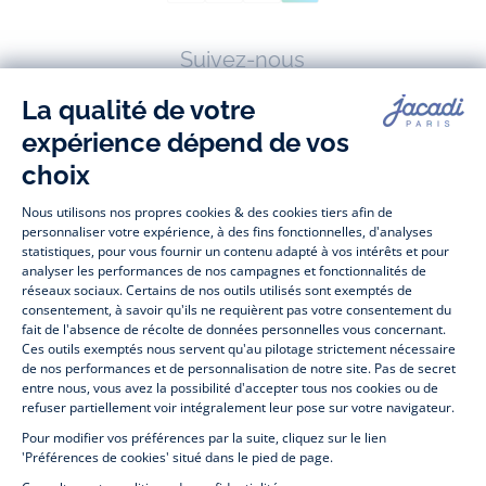
Suivez-nous
Facebook
Tiktok
Instagram
Youtube
-
-
-
-
Jacadi
Jacadi
Jacadi
Jacadi
Paris
Paris
Paris
Paris
Jacadi Paris vous propose sur sa boutique en ligne une grande variété de
vêtements et
chaussures
, à la fois élégants et intemporels. Retrouvez,
entre autres, nos collections de body, blouse et combinaison pour les
nouveaux-nés
, de t-shirt, pull et short pour les
bébés
et de pantalons,
chaussettes et accessoires pour les
enfants
de 1 mois à 12 ans.
Découvrez nos collections mode et tendance pour filles et garçons.
Profitez aussi de nos collections spéciales fête de fin d’année et trouvez
des idées
cadeaux de Noël
. Un heureux événement est arrivé ?
Retrouvez nos idées
cadeaux de naissance
. Bénéficiez également de
notre
collection Outlet
toute l’année. Guettez les
promotions Prix Doux
, une opération spéciale Jacadi avec des
vêtements enfant à prix tout ronds. Adhérez au programme de Fidélité
Jacadi afin de profiter des
ventes privées
. Retrouvez la collection