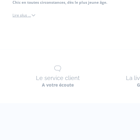
Chic en toutes circonstances, dès le plus jeune âge.
Lire plus ...
blouse
chemise
et
t-
shirt
Le service client
La li
A votre écoute
G