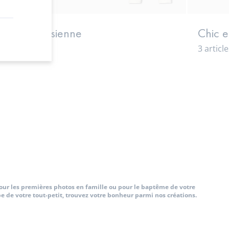
gance parisienne
Chic e
icles
3 articl
Pour les premières photos en famille ou pour le baptême de votre
e de votre tout-petit, trouvez votre bonheur parmi nos créations.