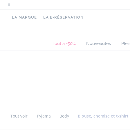
Mettre
en
LA MARQUE
LA E-RÉSERVATION
pause
le
défilement
des
Tout à -50%
Nouveautés
Plei
messages
Passer
Passer
la
la
navigation
navigation
inter
inter
catégorie
catégorie
Tout voir
Pyjama
Body
Blouse, chemise et t-shirt
Passer
Passer
la
la