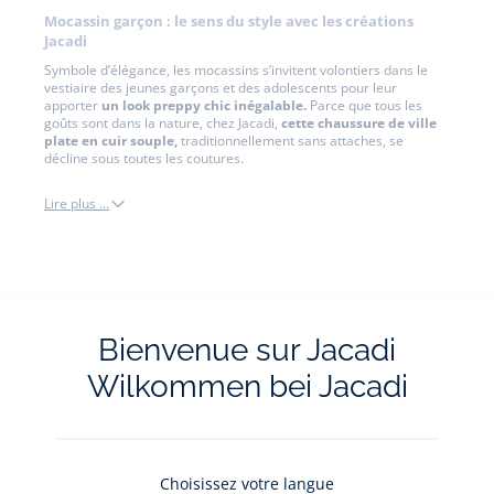
Mocassin garçon : le sens du style avec les créations
Jacadi
Symbole d’élégance, les mocassins s’invitent volontiers dans le
vestiaire des jeunes garçons et des adolescents pour leur
apporter
un look preppy chic inégalable.
Parce que tous les
goûts sont dans la nature, chez Jacadi,
cette chaussure de ville
plate en cuir souple,
traditionnellement sans attaches, se
décline sous toutes les coutures.
Lire plus ...
chaussures
basses
Bienvenue sur Jacadi
Wilkommen bei Jacadi
Le service client
La livraison e
A votre écoute
Gratuits en
Choisissez votre langue