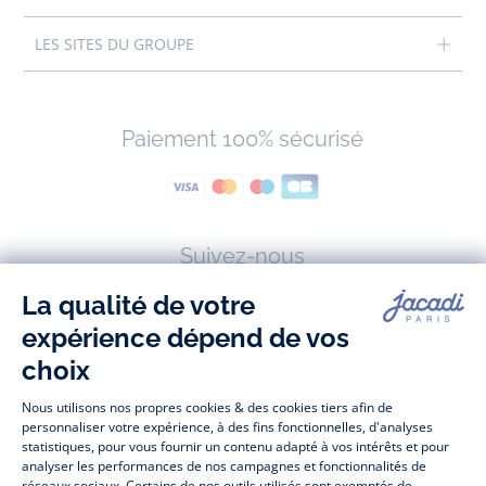
LES SITES DU GROUPE
Paiement 100% sécurisé
Suivez-nous
Facebook
Tiktok
Instagram
Youtube
-
-
-
-
Jacadi
Jacadi
Jacadi
Jacadi
Paris
Paris
Paris
Paris
Jacadi Paris vous propose sur sa boutique en ligne une grande variété de
vêtements et
chaussures
, à la fois élégants et intemporels. Retrouvez,
entre autres, nos collections de body, blouse et combinaison pour les
nouveaux-nés
, de t-shirt, pull et short pour les
bébés
et de pantalons,