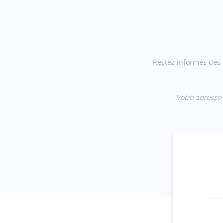
Restez informés des n
Votre adresse 
(exemple :
jacquesadit@