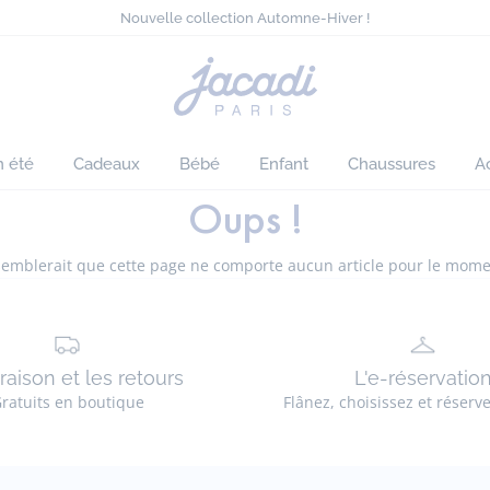
Sélection ensoleillée : tout à -50%*
Nouvelle collection Automne-Hiver !
Les nouveaux Essentiels !
Livraison offerte dès 140 CHF d'achat*
Page
Sélection ensoleillée : tout à -50%*
d'accueil
Nouvelle collection Automne-Hiver !
Jacadi
n été
Cadeaux
Bébé
Enfant
Chaussures
A
Oups !
 semblerait que cette page ne comporte aucun article pour le mome
vraison et les retours
L'e-réservatio
ratuits en boutique
Flânez, choisissez et réserv