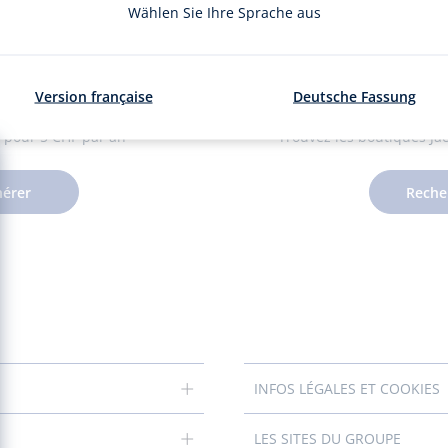
Wählen Sie Ihre Sprache aus
b Jacadi
Version française
Deutsche Fassung
Les bo
es pour 5 CHF par an
Trouvez les boutiques Ja
érer
Reche
INFOS LÉGALES ET COOKIES
LES SITES DU GROUPE