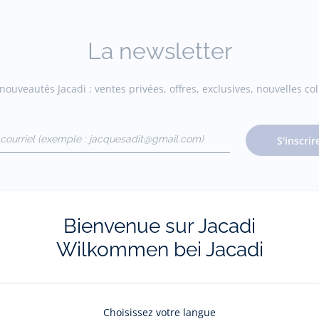
La newsletter
ouveautés Jacadi : ventes privées, offres, exclusives, nouvelles coll
courriel
S'inscrir
gmail.com)
Pour plus d'informations sur vos données personnelles,
cliquez-ici
.
Bienvenue sur Jacadi
Wilkommen bei Jacadi
Choisissez votre langue