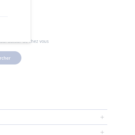
utiques
cadi autour de chez vous
rcher