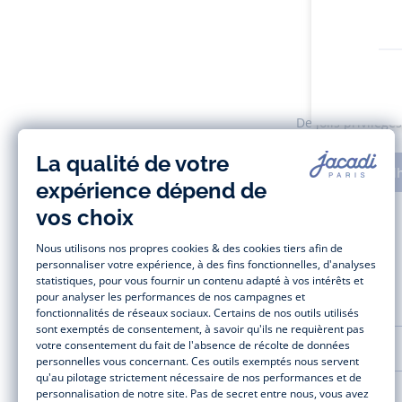
Le Clu
De jolis privilèg
Adh
AIDE ET SERVICES
LA MAISON JACADI