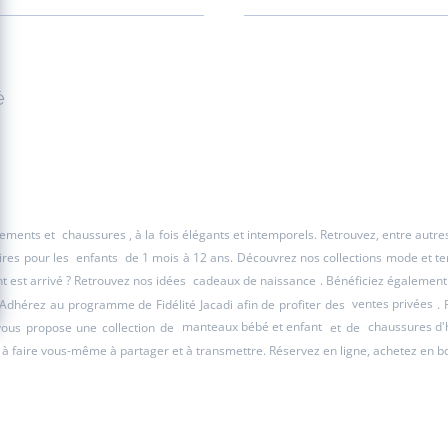
é
êtements et
chaussures
, à la fois élégants et intemporels. Retrouvez, entre autr
ires pour les
enfants
de 1 mois à 12 ans. Découvrez nos collections mode et tend
 est arrivé ? Retrouvez nos idées
cadeaux de naissance
. Bénéficiez également
 Adhérez au programme de Fidélité Jacadi afin de profiter des
ventes privées
. 
 vous propose une collection de
manteaux bébé et enfant
et de
chaussures d'
à faire vous-même à partager et à transmettre. Réservez en ligne, achetez en b
Vous êtes sur le site Jacadi
SUISSE