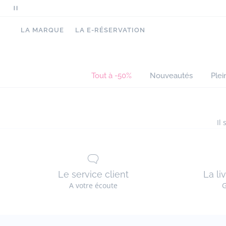
Mettre
en
LA MARQUE
LA E-RÉSERVATION
pause
le
défilement
des
Tout à -50%
Nouveautés
Plei
messages
Il
Le service client
La li
A votre écoute
G