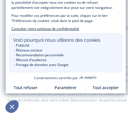
Paiement 100% sécuris
Jacadi Paris vous propose sur sa boutique en ligne une grande variété de v
t-shirt, pull et short pour les
bébés
et de pantalons, chaussettes et accesso
de fin d’année et trouvez des idées
cadeaux de Noël
. Un heureux événement
une opération spéciale Jacadi avec des vêtements enfant à prix tout ronds.
couleurs de la marque. Pour passer l’automne et l’hiver au chaud, Jacadi
tenue de cérémonie
pour votre enfant. Découvrez aussi
les patrons Jacadi