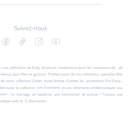
Suivez-nous
Facebook
Tiktok
Instagram
Youtube
-
-
-
-
Jacadi
Jacadi
Jacadi
Jacadi
Paris
Paris
Paris
Paris
es, nos collections de body, blouse et combinaison pour les
nouveaux-nés
, de
ance pour filles et garçons. Profitez aussi de nos collections spéciales fête
 de notre
collection Outlet
toute l’année. Guettez les
promotions Prix Doux
,
Retrouvez la collection
Les Essentiels
et ses vêtements emblématiques aux
hiver
. Un mariage, un baptême, une communion de prévue ? Trouvez une
outique avec la
E-réservation
.