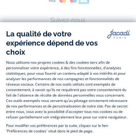
Suivez-nous
Facebook
Tiktok
Instagram
Youtube
-
-
-
-
Jacadi
Jacadi
Jacadi
Jacadi
Paris
Paris
Paris
Paris
Jacadi Paris vous propose sur sa boutique en ligne une grande variété de
vêtements et
chaussures
, à la fois élégants et intemporels. Retrouvez,
entre autres, nos collections de body, blouse et combinaison pour les
nouveaux-nés
, de t-shirt, pull et short pour les
bébés
et de pantalons,
chaussettes et accessoires pour les
enfants
de 1 mois à 12 ans.
Découvrez nos collections mode et tendance pour filles et garçons.
Profitez aussi de nos collections spéciales fête de fin d’année et trouvez
des idées
cadeaux de Noël
. Un heureux événement est arrivé ?
Retrouvez nos idées
cadeaux de naissance
. Bénéficiez également de
notre
collection Outlet
toute l’année. Guettez les
promotions Prix Doux
, une opération spéciale Jacadi avec des
vêtements enfant à prix tout ronds. Adhérez au programme de Fidélité
Jacadi afin de profiter des
ventes privées
. Retrouvez la collection