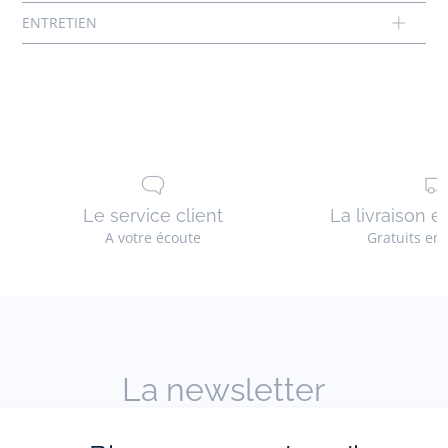
Tissu principal: 95% coton - 5% elasthane
Réf : 2036785
Le service client
La livraison e
A votre écoute
Gratuits en
La newsletter
Restez informés des nouveautés Jacadi : ventes