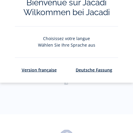
Bienvenue sur Jacadi
privées, offres, exclusives, nouvelles collections
et actualités.
Wilkommen bei Jacadi
Votre adresse courriel
(exemple :
jacquesadit@gmail.com)
Choisissez votre langue
Wählen Sie Ihre Sprache aus
S'inscrire
Version française
Deutsche Fassung
Pour plus d'informations sur vos données personnelles,
cliquez-
ici
.