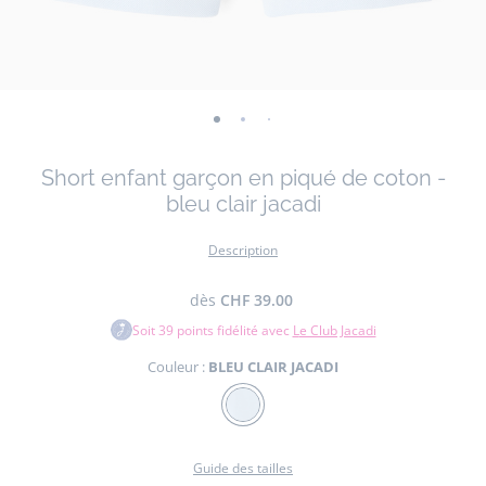
-
-
-
-
vue
vue
vue
vue
Short enfant garçon en piqué de coton -
01
02
03
04
bleu clair jacadi
Description
dès
CHF 39.00
Soit
39
points fidélité avec
Le Club Jacadi
Couleur :
BLEU CLAIR JACADI
Couleur
BLEU
CLAIR
Guide des tailles
JACADI