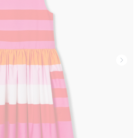
Vignet
suivan
-
Produi