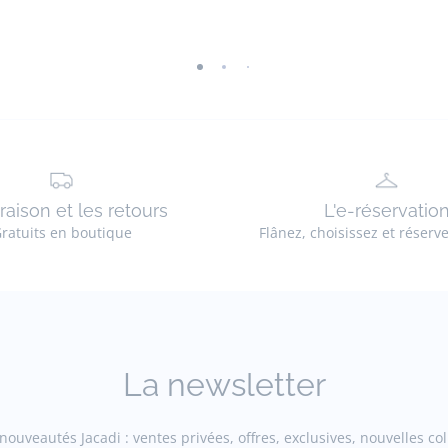
-
-
-
vue
vue
vue
01
02
03
vraison et les retours
L'e-réservatio
ratuits en boutique
Flânez, choisissez et réserv
La newsletter
ouveautés Jacadi : ventes privées, offres, exclusives, nouvelles coll