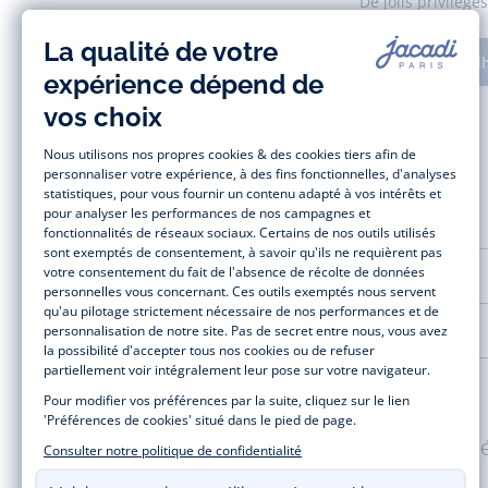
De jolis privilèg
Adh
AIDE ET SERVICES
LA MAISON JACADI
Paiement 100% sécuris