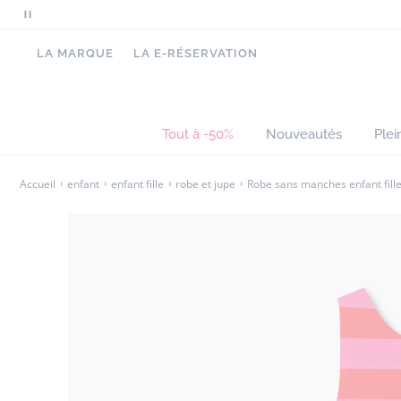
Mettre
en
LA MARQUE
LA E-RÉSERVATION
pause
le
défilement
des
Tout à -50%
Nouveautés
Plei
messages
Accueil
enfant
enfant fille
robe et jupe
Robe sans manches enfant fill