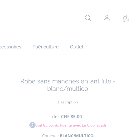
Rechercher
Mon
Panie
compte
(non
connecté)
ccessoires
Puériculture
Outlet
Robe sans manches enfant fille -
blanc/multico
Description
dès
CHF 85.00
Soit
85
points fidélité avec
Le Club Jacadi
Couleur :
BLANC/MULTICO