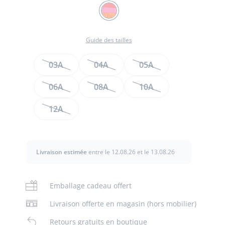
Couleur
BLANC/MULTICO
Guide des tailles
Taille
03A
04A
05A
06A
08A
10A
te
12A
te
t
Livraison estimée
entre le 12.08.26 et le 13.08.26
Emballage cadeau offert
Livraison offerte en magasin (hors mobilier)
Retours gratuits en boutique