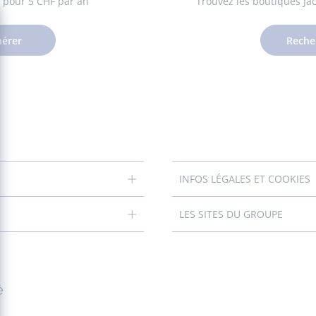
es pour 5 CHF par an
Trouvez les boutiques Ja
érer
Reche
INFOS LÉGALES ET COOKIES
LES SITES DU GROUPE
é