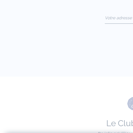
Votre adresse 
(exemple :
jacquesadit@
Le Clu