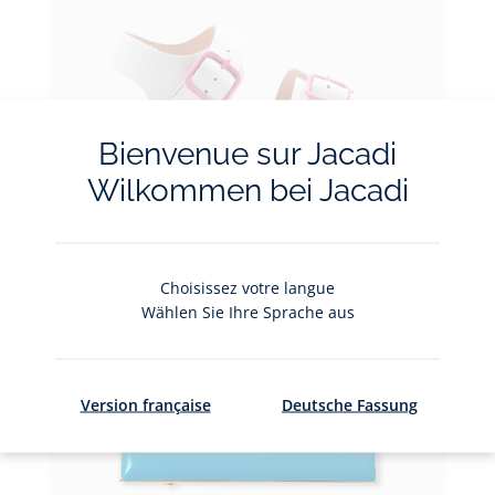
Bienvenue sur Jacadi
Wilkommen bei Jacadi
Ajouter
Choisissez votre langue
au
Wählen Sie Ihre Sprache aus
panier
Sandales enfant fille
dès
CHF 75.00
Sandales
enfant
fille
Version française
Deutsche Fassung