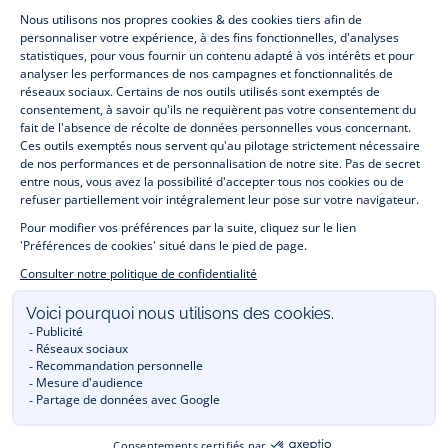
Jacadi
Jacadi
Jacadi
Jacadi
Paris
Paris
Paris
Paris
Jacadi Paris vous propose sur sa boutique en ligne une grande variété de
vêtements et
chaussures
, à la fois élégants et intemporels. Retrouvez,
entre autres, nos collections de body, blouse et combinaison pour les
nouveaux-nés
, de t-shirt, pull et short pour les
bébés
et de pantalons,
chaussettes et accessoires pour les
enfants
de 1 mois à 12 ans.
Découvrez nos collections mode et tendance pour filles et garçons.
Profitez aussi de nos collections spéciales fête de fin d’année et trouvez
des idées
cadeaux de Noël
. Un heureux événement est arrivé ?
Retrouvez nos idées
cadeaux de naissance
. Bénéficiez également de
notre
collection Outlet
toute l’année. Guettez les
promotions Prix Doux
, une opération spéciale Jacadi avec des
vêtements enfant à prix tout ronds. Adhérez au programme de Fidélité
Jacadi afin de profiter des
ventes privées
. Retrouvez la collection
Les Essentiels
et ses vêtements emblématiques aux couleurs de la
marque. Pour passer l’automne et l’hiver au chaud, Jacadi vous propose
une collection de
manteaux bébé et enfant
et de
chaussures d'hiver
.
Un mariage, un baptême, une communion de prévue ? Trouvez une
tenue de cérémonie
pour votre enfant. Découvrez aussi
les patrons Jacadi
à faire vous-même à partager et à transmettre.