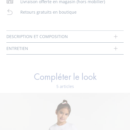
Livraison offerte en magasin (hors mobilier)
-
Poches italiennes
Pas de sèche-linge
Retours gratuits en boutique
Coton labellisé issu de l’agriculture biologique
Chlore interdit
Composition :
Tissu principal: 100% coton
Réf : 2045823
Compléter le look
5 articles