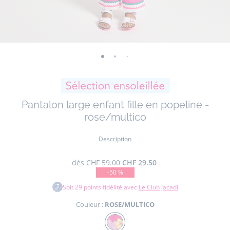
-
-
-
-
-
-
vue
vue
vue
vue
vue
vue
01
02
03
04
05
06
Pantalon large enfant fille en popeline -
rose/multico
Description
dès
CHF 59.00
CHF 29.50
-50 %
Soit
29
points fidélité avec
Le Club Jacadi
Couleur :
ROSE/MULTICO
Couleur