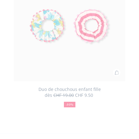
Ajouter
au
panier
Duo de chouchous enfant fille
dès
CHF 19.00
CHF 9.50
Duo
50
Ancien
Nouveau
de
%
prix
prix
-50%
de
:
:
choucho
réduction
enfant
fille