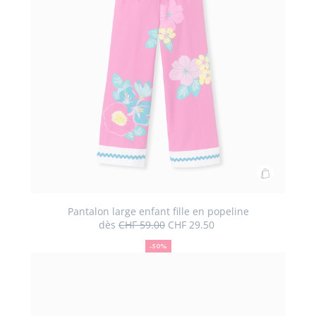
Ajouter
au
panier
Pantalon large enfant fille en popeline
dès
CHF 59.00
CHF 29.50
Pantalon
50
Ancien
Nouveau
large
%
prix
prix
-50%
de
:
:
enfant
réduction
fille
en
popeline