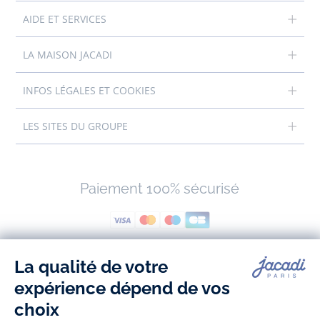
AIDE ET SERVICES
LA MAISON JACADI
INFOS LÉGALES ET COOKIES
LES SITES DU GROUPE
Paiement 100% sécurisé
Suivez-nous
Facebook
Tiktok
Instagram
Youtube
-
-
-
-