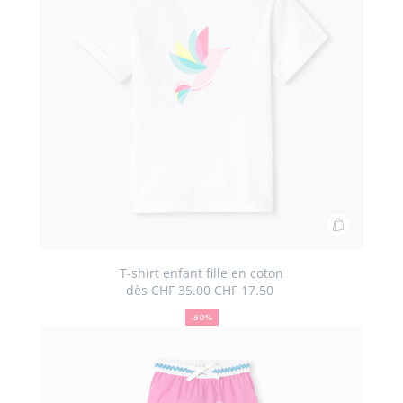
Ajouter
au
panier
T-shirt enfant fille en coton
dès
CHF 35.00
CHF 17.50
T-
50
Ancien
Nouveau
shirt
%
prix
prix
-50%
de
:
:
enfant
réduction
fille
en
coton