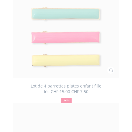
Ajouter
au
panier
Lot de 4 barrettes plates enfant fille
dès
CHF 15.00
CHF 7.50
Lot
50
Ancien
Nouveau
de
%
prix
prix
-50%
de
:
:
4
réduction
barrettes
plates
enfant
fille