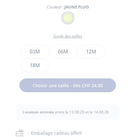
Couleur :
JAUNE FLUO
Couleur
JAUNE
FLUO
Guide des tailles
Taille
03M
06M
12M
te
18M
te
t
Choisir une taille - Dès CHF 24.50
Livraison estimée
entre le 13.08.26 et le 14.08.26
Emballage cadeau offert