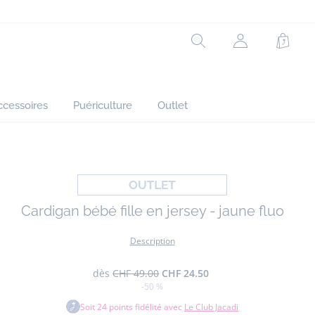
Réf : 2039175
Rechercher
Mon
Panie
compte
(non
connecté)
ccessoires
Puériculture
Outlet
Cardigan bébé fille en jersey - jaune fluo
Description
dès
CHF 49.00
CHF 24.50
-50 %
Soit
24
points fidélité avec
Le Club Jacadi