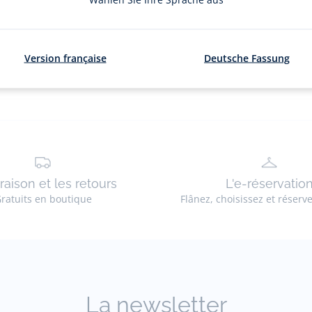
dès
CHF 49.00
CHF 24.50
50
Ancien
Nouveau
%
prix
prix
-50%
de
:
:
réduction
Version française
Deutsche Fassung
-
-
-
-
vue
vue
vue
vue
01
02
03
04
vraison et les retours
L'e-réservatio
ratuits en boutique
Flânez, choisissez et réserv
La newsletter