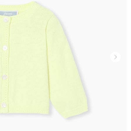
Vignet
suivan
-
Produi