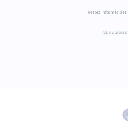
Restez informés des n
Votre adresse 
(exemple :
jacquesadit@