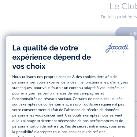
Le Clu
De jolis privilèg
Adh
AIDE ET SERVICES
LA MAISON JACADI