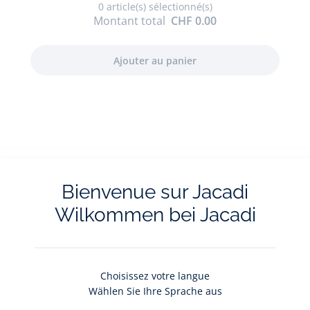
0
article(s) sélectionné(s)
Montant total
CHF 0.00
Bienvenue sur Jacadi
Wilkommen bei Jacadi
Le service client
La livraison e
A votre écoute
Gratuits en
Choisissez votre langue
Wählen Sie Ihre Sprache aus