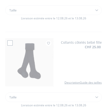
Taille
Taille
Salomés
bébé
Livraison estimée entre le 12.08.26 et le 13.08.26
fille
premiers
pas
Collants côtelés bébé fille
Ajouter à mes favoris 
CHF 25.00
Description
Guide des tailles
Taille
Taille
Collants
côtelés
Livraison estimée entre le 12.08.26 et le 13.08.26