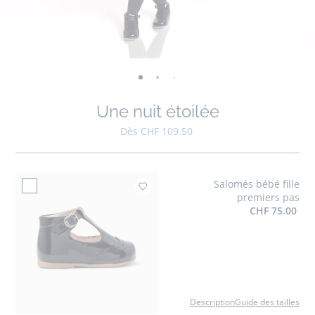
-
-
-
-
-
-
-
-
-
-
-
vue
vue
vue
vue
vue
vue
vue
vue
vue
vue
v
Une nuit étoilée
01
02
03
04
05
06
07
08
09
010
0
Dès CHF 109.50
Salomés bébé fille
Ajouter à mes favor
premiers pas
CHF 75.00
Description
Guide des tailles