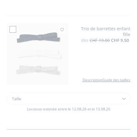
bébé
fille
Trio de barrettes enfant
Ajouter à mes favoris 
fille
dès
CHF 19.00
CHF 9.50
Description
Guide des tailles
Taille
Taille
Trio
de
Livraison estimée entre le 12.08.26 et le 13.08.26
barrettes
enfant
fille