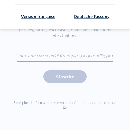
La newsletter
Version française
Deutsche Fassung
Restez informés des nouveautés Jacadi : ventes
privées, offres, exclusives, nouvelles collections
et actualités.
Votre adresse courriel
(exemple :
jacquesadit@gmail.com)
S'inscrire
Pour plus d'informations sur vos données personnelles,
cliquez-
ici
.