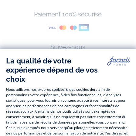
Paiement 100% sécurisé
Suivez-nous
Facebook
Tiktok
Instagram
Youtube
-
-
-
-
Jacadi
Jacadi
Jacadi
Jacadi
Paris
Paris
Paris
Paris
Jacadi Paris vous propose sur sa boutique en ligne une grande variété de
vêtements et
chaussures
, à la fois élégants et intemporels. Retrouvez,
entre autres, nos collections de body, blouse et combinaison pour les
nouveaux-nés
, de t-shirt, pull et short pour les
bébés
et de pantalons,
chaussettes et accessoires pour les
enfants
de 1 mois à 12 ans.
Découvrez nos collections mode et tendance pour filles et garçons.
Profitez aussi de nos collections spéciales fête de fin d’année et trouvez
des idées
cadeaux de Noël
. Un heureux événement est arrivé ?
Retrouvez nos idées
cadeaux de naissance
. Bénéficiez également de