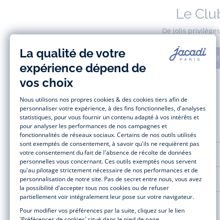
Le Clu
De jolis privilèg
Adh
AIDE ET SERVICES
LA MAISON JACADI