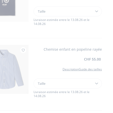
Taille
Taille
T-
shirt
Livraison estimée entre le 13.08.26 et le
14.08.26
enfant
en
coton
Chemise enfant en popeline rayée
Ajouter à mes favoris : Chemise enfant en 
CHF 55.00
Description
Guide des tailles
Taille
Taille
Chemise
enfant
Livraison estimée entre le 13.08.26 et le
14.08.26
en
popeline
rayée