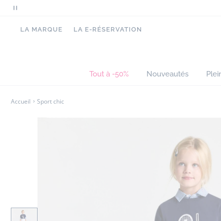
Mettre
en
LA MARQUE
LA E-RÉSERVATION
pause
le
défilement
des
Tout à -50%
Nouveautés
Plei
messages
Accueil
Sport chic