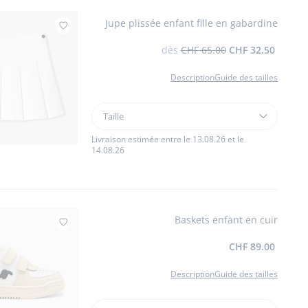
Jupe plissée enfant fille en gabardine
Ajouter à mes favoris : Jupe plissée enfant 
dès
CHF 65.00
CHF 32.50
Description
Guide des tailles
Taille
Taille
Jupe
plissée
Livraison estimée entre le 13.08.26 et le
14.08.26
enfant
fille
en
gabardine
Baskets enfant en cuir
Ajouter à mes favoris : Baskets enfant en cuir
CHF 89.00
Description
Guide des tailles
Taille