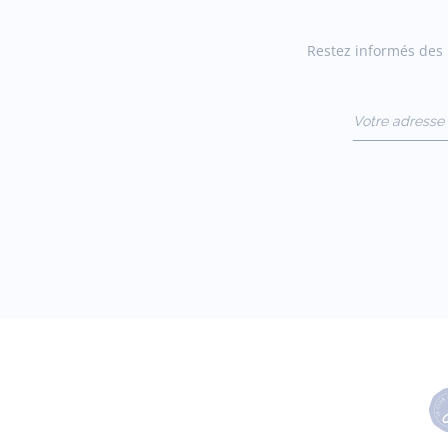
Restez informés des n
Votre adresse 
(exemple :
jacquesadit@