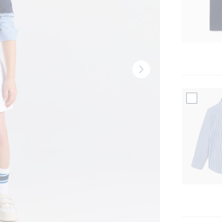
Vignette
suivante
-
Produit