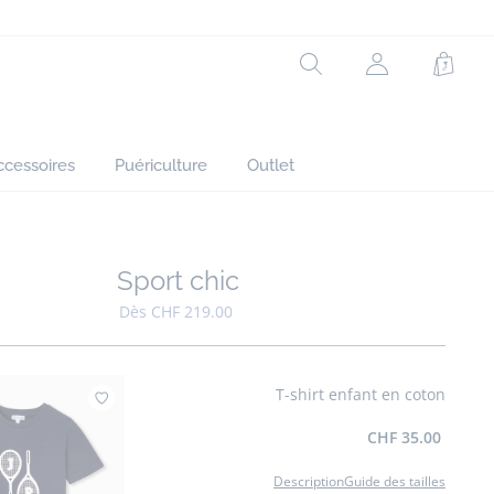
Rechercher
Mon
Panie
compte
(non
connecté)
ccessoires
Puériculture
Outlet
Sport chic
Ajouter à mes favoris : Sport chic
Dès CHF 219.00
T-shirt enfant en coton
Ajouter à mes favoris : T-shirt enfant en coton
CHF 35.00
Description
Guide des tailles