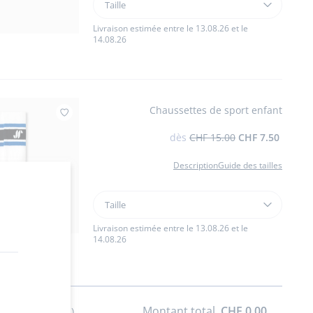
Taille
Baskets
enfant
Livraison estimée entre le 13.08.26 et le
14.08.26
en
cuir
Chaussettes de sport enfant
Ajouter à mes favoris : Chaussettes de sport e
dès
CHF 15.00
CHF 7.50
Description
Guide des tailles
Taille
Taille
Chaussettes
de
Livraison estimée entre le 13.08.26 et le
14.08.26
sport
enfant
Montant total
CHF 0.00
s) sélectionné(s)