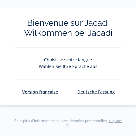
La newsletter
Bienvenue sur Jacadi
Wilkommen bei Jacadi
Restez informés des nouveautés Jacadi : ventes
privées, offres, exclusives, nouvelles collections
et actualités.
Choisissez votre langue
Wählen Sie Ihre Sprache aus
Votre adresse courriel
(exemple :
jacquesadit@gmail.com)
Version française
Deutsche Fassung
S'inscrire
Pour plus d'informations sur vos données personnelles,
cliquez-
ici
.