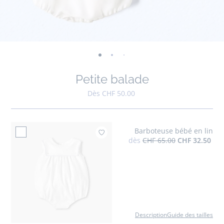
-
-
-
-
-
-
-
-
vue
vue
vue
vue
vue
vue
vue
vue
Petite balade
01
02
03
04
05
06
07
08
Dès CHF 50.00
Barboteuse bébé en lin
Ajouter à mes favoris 
dès
CHF 65.00
CHF 32.50
Description
Guide des tailles