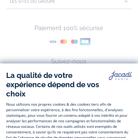
LES SITES DU GROUPE
Paiement 100% sécurisé
Suivez-nous
Facebook
Tiktok
Instagram
Youtube
-
-
-
-
Jacadi
Jacadi
Jacadi
Jacadi
Paris
Paris
Paris
Paris
Jacadi Paris vous propose sur sa boutique en ligne une grande variété de
vêtements et
chaussures
, à la fois élégants et intemporels. Retrouvez,
entre autres, nos collections de body, blouse et combinaison pour les
nouveaux-nés
, de t-shirt, pull et short pour les
bébés
et de pantalons,
chaussettes et accessoires pour les
enfants
de 1 mois à 12 ans.
Découvrez nos collections mode et tendance pour filles et garçons.