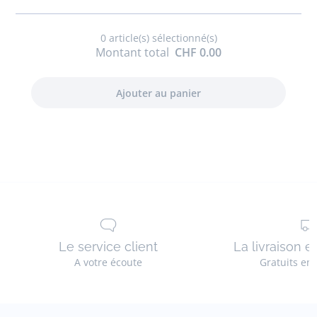
garçon
en
0
article(s) sélectionné(s)
lin
Montant total
CHF 0.00
Le service client
La livraison e
A votre écoute
Gratuits en