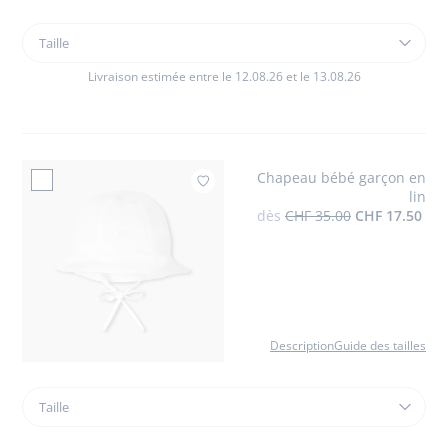
Taille
Taille
Barboteuse
bébé
Livraison estimée entre le 12.08.26 et le 13.08.26
en
lin
Chapeau bébé garçon en
Ajouter à mes favori
lin
dès
CHF 35.00
CHF 17.50
Description
Guide des tailles
Taille
Taille
Chapeau
bébé