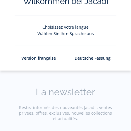
Wilkommen bei Jacadi
Choisissez votre langue
Wählen Sie Ihre Sprache aus
Le service client
La livraison e
A votre écoute
Gratuits en
Version française
Deutsche Fassung
La newsletter
Restez informés des nouveautés Jacadi : ventes
privées, offres, exclusives, nouvelles collections
et actualités.