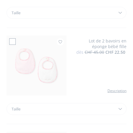
Taille
Taille
Tapis
à
langer
nomade
Lot de 2 bavoirs en
Ajouter à mes favor
éponge bébé fille
dès
CHF 45.00
CHF 22.50
Description
Taille
Taille
Lot
de
2
bavoirs