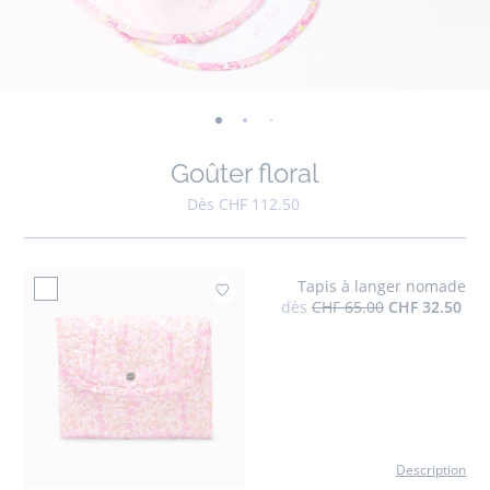
-
-
-
-
-
-
-
-
-
-
-
vue
vue
vue
vue
vue
vue
vue
vue
vue
vue
v
Goûter floral
01
02
03
04
05
06
07
08
09
010
0
Dès CHF 112.50
Tapis à langer nomade
Ajouter à mes favoris 
dès
CHF 65.00
CHF 32.50
Description