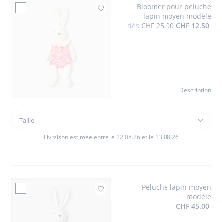
Bloomer pour peluche
en
Ajouter à mes fa
lapin moyen modèle
éponge
dès
CHF 25.00
CHF 12.50
bébé
fille
Description
Taille
Taille
Bloomer
pour
Livraison estimée entre le 12.08.26 et le 13.08.26
peluche
lapin
moyen
modèle
Peluche lapin moyen
Ajouter à mes favor
modèle
CHF 45.00