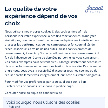
Facebook
Tiktok
Instagram
Youtube
-
-
-
-
Jacadi
Jacadi
Jacadi
Jacadi
Paris
Paris
Paris
Paris
Jacadi Paris vous propose sur sa boutique en ligne une grande variété de
vêtements et
chaussures
, à la fois élégants et intemporels. Retrouvez,
entre autres, nos collections de body, blouse et combinaison pour les
nouveaux-nés
, de t-shirt, pull et short pour les
bébés
et de pantalons,
chaussettes et accessoires pour les
enfants
de 1 mois à 12 ans.
Découvrez nos collections mode et tendance pour filles et garçons.
Profitez aussi de nos collections spéciales fête de fin d’année et trouvez
des idées
cadeaux de Noël
. Un heureux événement est arrivé ?
Retrouvez nos idées
cadeaux de naissance
. Bénéficiez également de
notre
collection Outlet
toute l’année. Guettez les
promotions Prix Doux
, une opération spéciale Jacadi avec des
vêtements enfant à prix tout ronds. Adhérez au programme de Fidélité
Jacadi afin de profiter des
ventes privées
. Retrouvez la collection
Les Essentiels
et ses vêtements emblématiques aux couleurs de la
marque. Pour passer l’automne et l’hiver au chaud, Jacadi vous propose
une collection de
manteaux bébé et enfant
et de
chaussures d'hiver
.