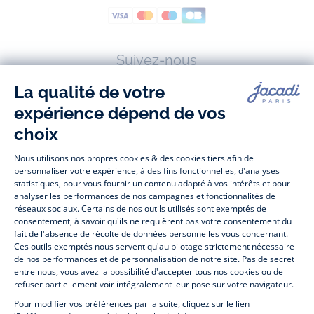
Suivez-nous
Facebook
Tiktok
Instagram
Youtube
-
-
-
-
Jacadi
Jacadi
Jacadi
Jacadi
Paris
Paris
Paris
Paris
Jacadi Paris vous propose sur sa boutique en ligne une grande variété de
vêtements et
chaussures
, à la fois élégants et intemporels. Retrouvez,
entre autres, nos collections de body, blouse et combinaison pour les
nouveaux-nés
, de t-shirt, pull et short pour les
bébés
et de pantalons,
chaussettes et accessoires pour les
enfants
de 1 mois à 12 ans.
Découvrez nos collections mode et tendance pour filles et garçons.
Profitez aussi de nos collections spéciales fête de fin d’année et trouvez
des idées
cadeaux de Noël
. Un heureux événement est arrivé ?
Retrouvez nos idées
cadeaux de naissance
. Bénéficiez également de
notre
collection Outlet
toute l’année. Guettez les
promotions Prix Doux
, une opération spéciale Jacadi avec des
vêtements enfant à prix tout ronds. Adhérez au programme de Fidélité