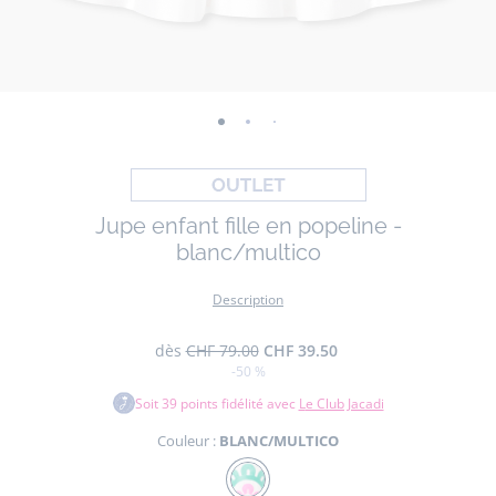
-
-
-
-
vue
vue
vue
vue
01
02
03
04
Jupe enfant fille en popeline -
blanc/multico
Description
dès
CHF 79.00
CHF 39.50
-50 %
Soit
39
points fidélité avec
Le Club Jacadi
Couleur :
BLANC/MULTICO
Couleur