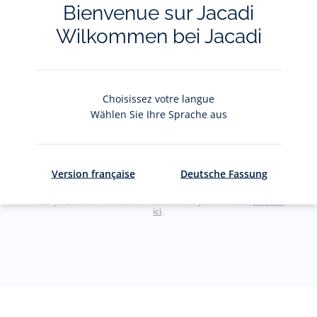
Bienvenue sur Jacadi
Restez informés des nouveautés Jacadi : ventes
privées, offres, exclusives, nouvelles collections
Wilkommen bei Jacadi
et actualités.
Votre adresse courriel
(exemple :
Choisissez votre langue
jacquesadit@gmail.com)
Wählen Sie Ihre Sprache aus
S'inscrire
Version française
Deutsche Fassung
Pour plus d'informations sur vos données personnelles,
cliquez-
ici
.