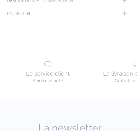
Réf : 2041578
Le service client
La livraison e
A votre écoute
Gratuits en
La newsletter