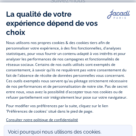
Suivez-nous
Facebook
Tiktok
Instagram
Youtube
-
-
-
-
Jacadi
Jacadi
Jacadi
Jacadi
Paris
Paris
Paris
Paris
Jacadi Paris vous propose sur sa boutique en ligne une grande variété de
vêtements et
chaussures
, à la fois élégants et intemporels. Retrouvez,
entre autres, nos collections de body, blouse et combinaison pour les
nouveaux-nés
, de t-shirt, pull et short pour les
bébés
et de pantalons,
chaussettes et accessoires pour les
enfants
de 1 mois à 12 ans.
Découvrez nos collections mode et tendance pour filles et garçons.
Profitez aussi de nos collections spéciales fête de fin d’année et trouvez
des idées
cadeaux de Noël
. Un heureux événement est arrivé ?
Retrouvez nos idées
cadeaux de naissance
. Bénéficiez également de
notre
collection Outlet
toute l’année. Guettez les
promotions Prix Doux
, une opération spéciale Jacadi avec des
vêtements enfant à prix tout ronds. Adhérez au programme de Fidélité
Jacadi afin de profiter des
ventes privées
. Retrouvez la collection
Les Essentiels
et ses vêtements emblématiques aux couleurs de la
marque. Pour passer l’automne et l’hiver au chaud, Jacadi vous propose
une collection de
manteaux bébé et enfant
et de
chaussures d'hiver
.