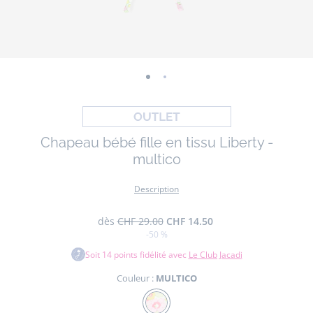
-
-
vue
vue
01
02
Chapeau bébé fille en tissu Liberty -
multico
Description
dès
CHF 29.00
CHF 14.50
-50 %
Soit
14
points fidélité avec
Le Club Jacadi
Couleur :
MULTICO
Couleur