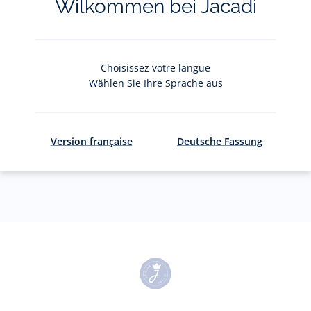
Wilkommen bei Jacadi
Votre adresse courriel
(exemple :
jacquesadit@gmail.com)
Choisissez votre langue
S'inscrire
Wählen Sie Ihre Sprache aus
Pour plus d'informations sur vos données personnelles,
cliquez-
Version française
Deutsche Fassung
ici
.