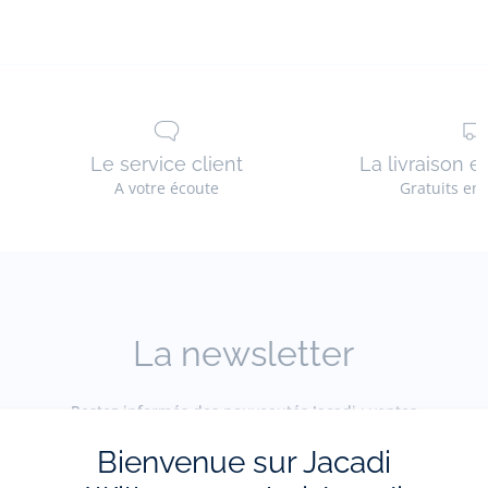
Le service client
La livraison e
A votre écoute
Gratuits en
La newsletter
Restez informés des nouveautés Jacadi : ventes
privées, offres, exclusives, nouvelles collections
et actualités.
Bienvenue sur Jacadi