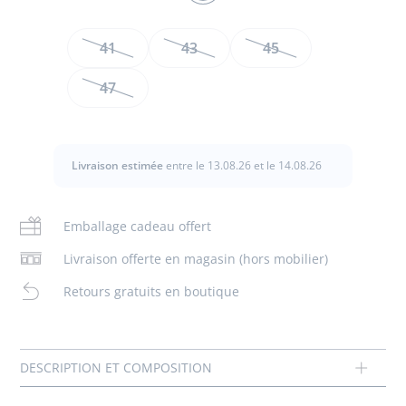
MULTICO
Taille
41
43
45
Avec son tissu Liberty frais et printanier, ce chapeau bébé
fille en coton protègera la toute-petite tout l'été. En coton
47
doublé et doté de liens à nouer, il s'accordera avec la robe
ou le bloomer coordonnés.
- Coton
Livraison estimée
entre le 13.08.26 et le 14.08.26
- Doublure en coton
- Liens à nouer
- Tissu Liberty Betsy coloration exclusive Jacadi
Emballage cadeau offert
- Jolie cadeau de naissance à offrir ou à s’offrir
Composition :
Livraison offerte en magasin (hors mobilier)
Tissu principal: 100% coton
Retours gratuits en boutique
Doublure: 100% coton
Réf : 2033263