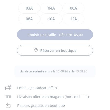
Taille
03A
04A
06A
08A
10A
12A
Choisir une taille - Dès CHF 45.00
Classique du vestiaire rehaussé d'un col en popeline, ce
polo enfant garçon est en coton biologique. Facile à enfiler
Réserver en boutique
Entretien :
et parfait pour le quotidien, accordez ce modèle sport chic
à un bermuda au coeur de l'été et à un jean dès la rentrée.
Pas de pressing
- Polo enfant garçon en coton biologique
Livraison estimée
entre le 12.08.26 et le 13.08.26
- Col en popeline
Repassage faible
- Patte de boutonnage à l'encolure
- Liseré contrasté en bas de manches
Emballage cadeau offert
Lavage à 30 °
Livraison offerte en magasin (hors mobilier)
Coton labellisé issu de l’agriculture biologique
Chlore interdit
Retours gratuits en boutique