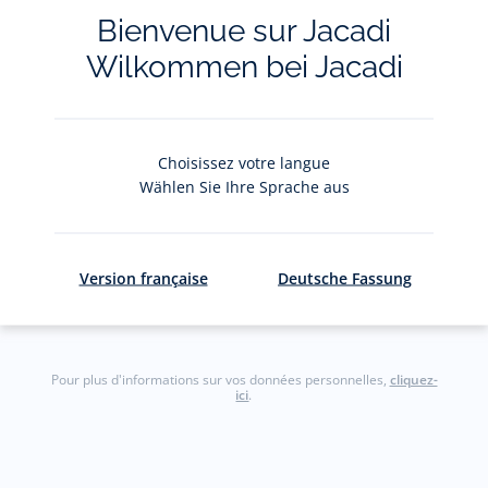
La newsletter
Bienvenue sur Jacadi
Wilkommen bei Jacadi
Restez informés des nouveautés Jacadi : ventes
privées, offres, exclusives, nouvelles collections
et actualités.
Choisissez votre langue
Wählen Sie Ihre Sprache aus
Votre adresse courriel
(exemple :
jacquesadit@gmail.com)
Version française
Deutsche Fassung
S'inscrire
Pour plus d'informations sur vos données personnelles,
cliquez-
ici
.