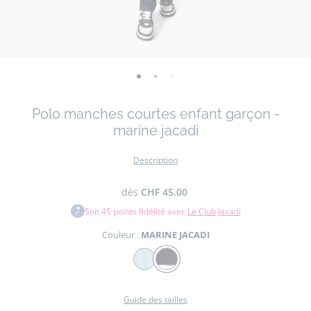
-
-
-
-
-
-
-
vue
vue
vue
vue
vue
vue
vue
Polo manches courtes enfant garçon -
01
02
03
04
05
06
07
marine jacadi
Description
dès
CHF 45.00
Soit
45
points fidélité avec
Le Club Jacadi
Couleur :
MARINE JACADI
Couleur
BLEU
MARINE
CLAIR
JACADI
Guide des tailles
JACADI