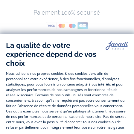
Paiement 100% sécurisé
Suivez-nous
Facebook
Tiktok
Instagram
Youtube
-
-
-
-
Jacadi
Jacadi
Jacadi
Jacadi
Paris
Paris
Paris
Paris
Jacadi Paris vous propose sur sa boutique en ligne une grande variété de
vêtements et
chaussures
, à la fois élégants et intemporels. Retrouvez,
entre autres, nos collections de body, blouse et combinaison pour les
nouveaux-nés
, de t-shirt, pull et short pour les
bébés
et de pantalons,
chaussettes et accessoires pour les
enfants
de 1 mois à 12 ans.
Découvrez nos collections mode et tendance pour filles et garçons.
Profitez aussi de nos collections spéciales fête de fin d’année et trouvez
des idées
cadeaux de Noël
. Un heureux événement est arrivé ?
Retrouvez nos idées
cadeaux de naissance
. Bénéficiez également de