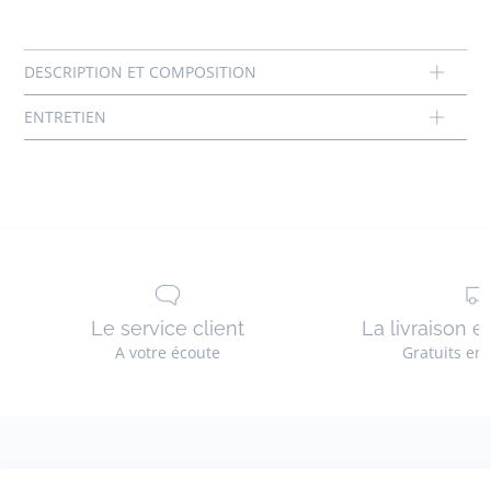
Composition :
Pas de sèche-linge
Tissu principal: 100% coton
Réf : 2029077
Le service client
La livraison e
A votre écoute
Gratuits en