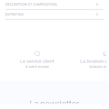
Doublure: 100% coton
Réf : 2036787
Le service client
La livraison e
A votre écoute
Gratuits en
La newsletter