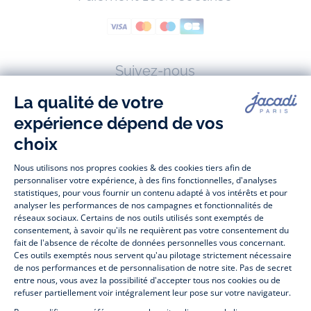
Suivez-nous
Facebook
Tiktok
Instagram
Youtube
-
-
-
-
Jacadi
Jacadi
Jacadi
Jacadi
Paris
Paris
Paris
Paris
Jacadi Paris vous propose sur sa boutique en ligne une grande variété de
vêtements et
chaussures
, à la fois élégants et intemporels. Retrouvez,
entre autres, nos collections de body, blouse et combinaison pour les
nouveaux-nés
, de t-shirt, pull et short pour les
bébés
et de pantalons,
chaussettes et accessoires pour les
enfants
de 1 mois à 12 ans.
Découvrez nos collections mode et tendance pour filles et garçons.
Profitez aussi de nos collections spéciales fête de fin d’année et trouvez
des idées
cadeaux de Noël
. Un heureux événement est arrivé ?
Retrouvez nos idées
cadeaux de naissance
. Bénéficiez également de
notre
collection Outlet
toute l’année. Guettez les
promotions Prix Doux
, une opération spéciale Jacadi avec des