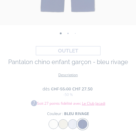
-
-
-
-
vue
vue
vue
vue
01
02
03
04
Pantalon chino enfant garçon - bleu rivage
Description
dès
CHF 55.00
CHF 27.50
-50 %
Soit
27
points fidélité avec
Le Club Jacadi
Couleur :
BLEU RIVAGE
Couleur
BLANC
BEIGE
BLEU
BLEU