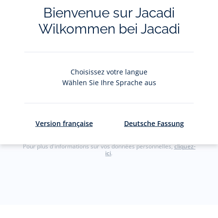
Bienvenue sur Jacadi
Restez informés des nouveautés Jacadi : ventes
privées, offres, exclusives, nouvelles collections
Wilkommen bei Jacadi
et actualités.
Votre adresse courriel
(exemple :
Choisissez votre langue
jacquesadit@gmail.com)
Wählen Sie Ihre Sprache aus
S'inscrire
Version française
Deutsche Fassung
Pour plus d'informations sur vos données personnelles,
cliquez-
ici
.