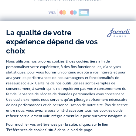
Suivez-nous
Facebook
Tiktok
Instagram
Youtube
-
-
-
-
Jacadi
Jacadi
Jacadi
Jacadi
Paris
Paris
Paris
Paris
Jacadi Paris vous propose sur sa boutique en ligne une grande variété de
vêtements et
chaussures
, à la fois élégants et intemporels. Retrouvez,
entre autres, nos collections de body, blouse et combinaison pour les
nouveaux-nés
, de t-shirt, pull et short pour les
bébés
et de pantalons,
chaussettes et accessoires pour les
enfants
de 1 mois à 12 ans.
Découvrez nos collections mode et tendance pour filles et garçons.
Profitez aussi de nos collections spéciales fête de fin d’année et trouvez
des idées
cadeaux de Noël
. Un heureux événement est arrivé ?
Retrouvez nos idées
cadeaux de naissance
. Bénéficiez également de
notre
collection Outlet
toute l’année. Guettez les
promotions Prix Doux
, une opération spéciale Jacadi avec des