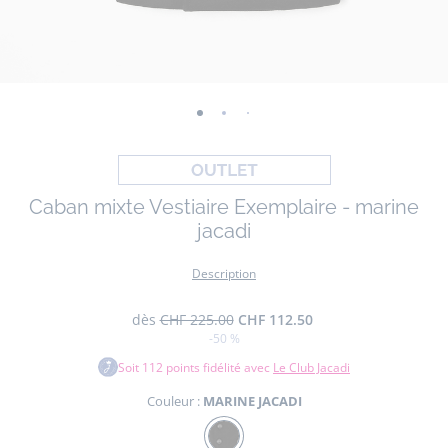
-
-
-
-
-
-
-
-
vue
vue
vue
vue
vue
vue
vue
vue
01
02
03
04
05
06
07
08
Caban mixte Vestiaire Exemplaire - marine
jacadi
Description
dès
CHF 225.00
CHF 112.50
-50 %
Soit
112
points fidélité avec
Le Club Jacadi
Couleur :
MARINE JACADI
Couleur