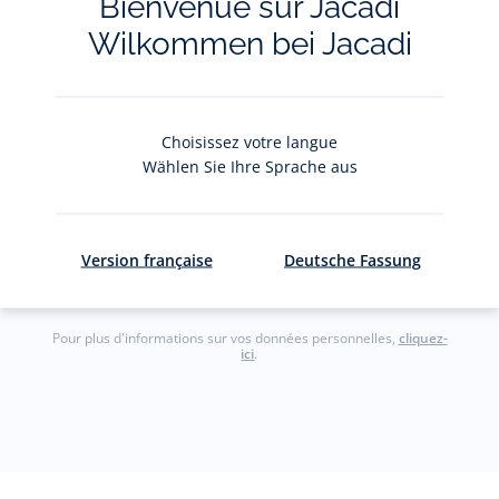
Bienvenue sur Jacadi
Wilkommen bei Jacadi
Restez informés des nouveautés Jacadi : ventes
privées, offres, exclusives, nouvelles collections
et actualités.
Choisissez votre langue
Votre adresse courriel
(exemple :
Wählen Sie Ihre Sprache aus
jacquesadit@gmail.com)
S'inscrire
Version française
Deutsche Fassung
Pour plus d'informations sur vos données personnelles,
cliquez-
ici
.