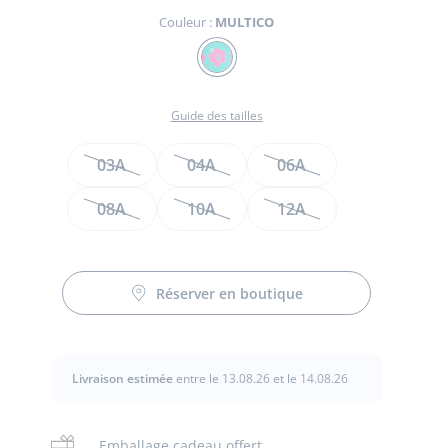
Couleur :
MULTICO
Couleur
MULTICO
Guide des tailles
Taille
03A
04A
06A
te
08A
10A
12A
te
t
Réserver en boutique
Livraison estimée
entre le 13.08.26 et le 14.08.26
Emballage cadeau offert