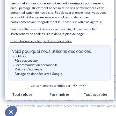
LA MAISON JACADI
Paiement 100% sécuris
Jacadi Paris vous propose sur sa boutique en ligne une grande variété de v
t-shirt, pull et short pour les
bébés
et de pantalons, chaussettes et accesso
de fin d’année et trouvez des idées
cadeaux de Noël
. Un heureux événement
une opération spéciale Jacadi avec des vêtements enfant à prix tout ronds.
couleurs de la marque. Pour passer l’automne et l’hiver au chaud, Jacadi
tenue de cérémonie
pour votre enfant. Découvrez aussi
les patrons Jacadi