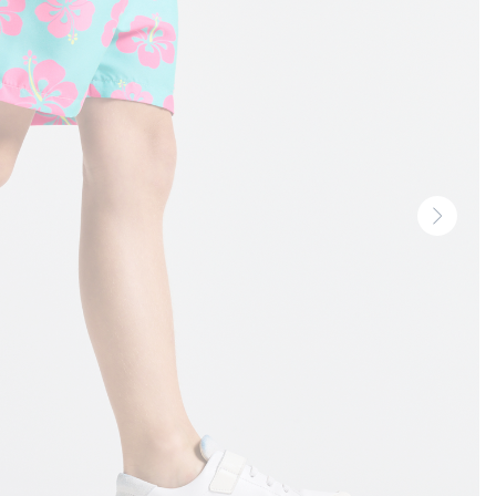
Vignet
suivan
-
Produi