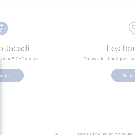
b Jacadi
Les bo
es pour 5 CHF par an
Trouvez les boutiques Ja
érer
Reche
INFOS LÉGALES ET COOKIES