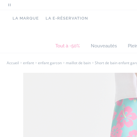
de sable traversera l'été avec originalité.
Mettre
en
-
Short de bain à motif floral
LA MARQUE
LA E-RÉSERVATION
pause
-
Taille élastiquée contrastée
le
-
Cordon à nouer
défilement
-
Slip intégré indémaillable
des
Tout à -50%
Nouveautés
Plei
messages
Accueil
enfant
enfant garcon
maillot de bain
Short de bain enfant gar