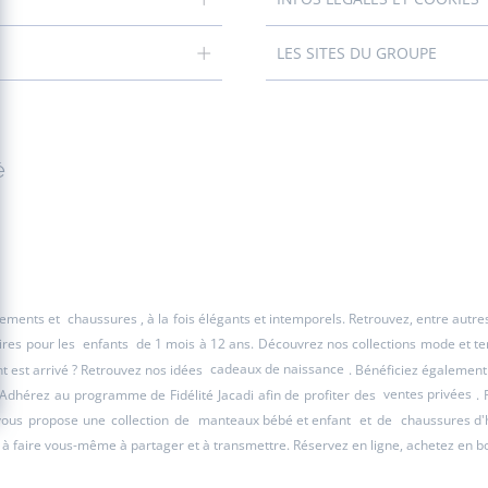
LES SITES DU GROUPE
é
êtements et
chaussures
, à la fois élégants et intemporels. Retrouvez, entre autr
ires pour les
enfants
de 1 mois à 12 ans. Découvrez nos collections mode et tend
 est arrivé ? Retrouvez nos idées
cadeaux de naissance
. Bénéficiez également
 Adhérez au programme de Fidélité Jacadi afin de profiter des
ventes privées
. 
 vous propose une collection de
manteaux bébé et enfant
et de
chaussures d'
à faire vous-même à partager et à transmettre. Réservez en ligne, achetez en b