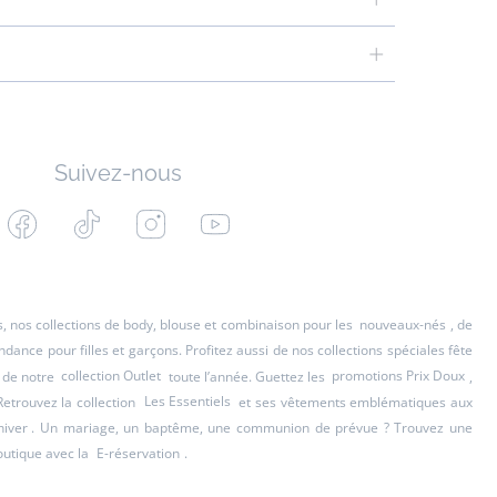
Suivez-nous
Facebook
Tiktok
Instagram
Youtube
-
-
-
-
Jacadi
Jacadi
Jacadi
Jacadi
Paris
Paris
Paris
Paris
es, nos collections de body, blouse et combinaison pour les
nouveaux-nés
, de
ance pour filles et garçons. Profitez aussi de nos collections spéciales fête
 de notre
collection Outlet
toute l’année. Guettez les
promotions Prix Doux
,
Retrouvez la collection
Les Essentiels
et ses vêtements emblématiques aux
hiver
. Un mariage, un baptême, une communion de prévue ? Trouvez une
outique avec la
E-réservation
.