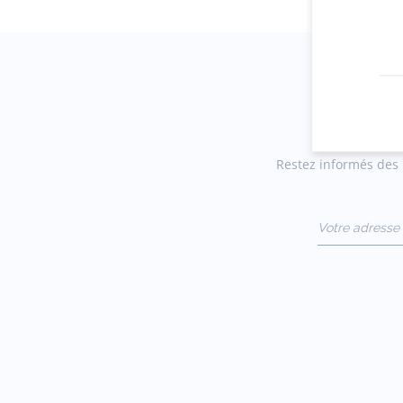
Restez informés des n
Votre adresse 
(exemple :
jacquesadit@