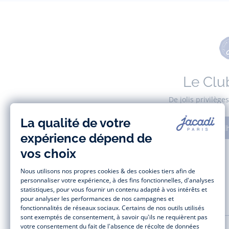
Le Clu
De jolis privilèg
Adh
AIDE ET SERVICES