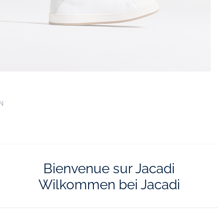
EN
Bienvenue sur Jacadi
Wilkommen bei Jacadi
vraison et les retours
L'e-réservatio
ratuits en boutique
Flânez, choisissez et réserv