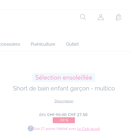
Réf : 2045972
Rechercher
Mon
Panie
compte
(non
connecté)
ccessoires
Puériculture
Outlet
Short de bain enfant garçon - multico
Description
dès
CHF 55.00
CHF 27.50
-50 %
Soit
27
points fidélité avec
Le Club Jacadi