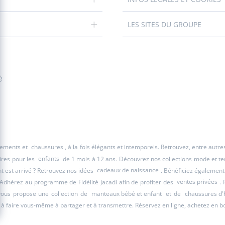
LES SITES DU GROUPE
é
êtements et
chaussures
, à la fois élégants et intemporels. Retrouvez, entre autr
ires pour les
enfants
de 1 mois à 12 ans. Découvrez nos collections mode et tend
 est arrivé ? Retrouvez nos idées
cadeaux de naissance
. Bénéficiez également
 Adhérez au programme de Fidélité Jacadi afin de profiter des
ventes privées
. 
 vous propose une collection de
manteaux bébé et enfant
et de
chaussures d'
à faire vous-même à partager et à transmettre. Réservez en ligne, achetez en b