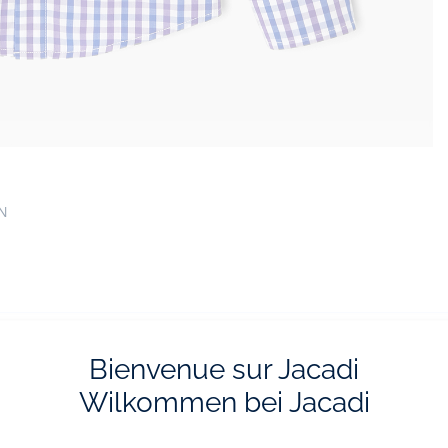
EN
Bienvenue sur Jacadi
Wilkommen bei Jacadi
vraison et les retours
L'e-réservatio
ratuits en boutique
Flânez, choisissez et réserv