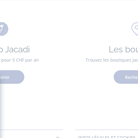
b Jacadi
Les bo
es pour 5 CHF par an
Trouvez les boutiques Ja
érer
Reche
INFOS LÉGALES ET COOKIES