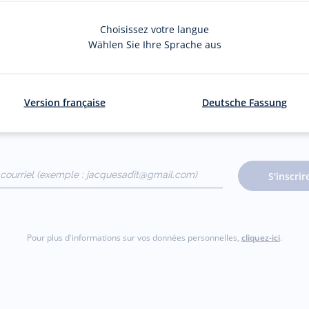
Choisissez votre langue
Wählen Sie Ihre Sprache aus
La newsletter
Version française
Deutsche Fassung
ouveautés Jacadi : ventes privées, offres, exclusives, nouvelles coll
courriel
S'inscrir
gmail.com)
Pour plus d'informations sur vos données personnelles,
cliquez-ici
.