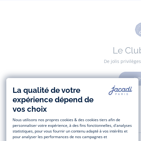
Le Clu
De jolis privilèg
Adh
AIDE ET SERVICES