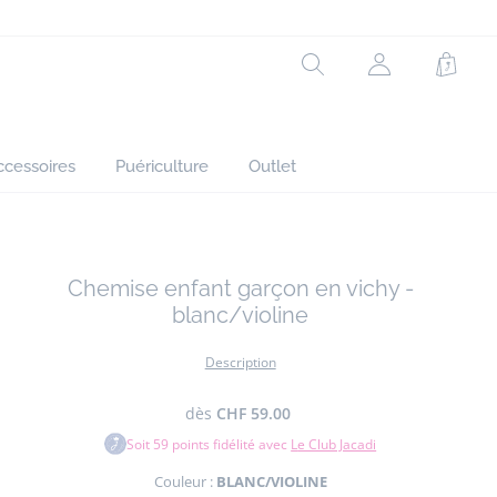
Réf : 2036013
Rechercher
Mon
Panie
compte
(non
connecté)
ccessoires
Puériculture
Outlet
Chemise enfant garçon en vichy -
blanc/violine
Description
dès
CHF 59.00
Soit
59
points fidélité avec
Le Club Jacadi
Couleur :
BLANC/VIOLINE