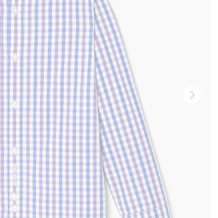
Vignet
suivan
-
Produi