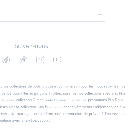
Suivez-nous
Facebook
Tiktok
Instagram
Youtube
-
-
-
-
Jacadi
Jacadi
Jacadi
Jacadi
Paris
Paris
Paris
Paris
es, nos collections de body, blouse et combinaison pour les
nouveaux-nés
, de
ance pour filles et garçons. Profitez aussi de nos collections spéciales fête
 de notre
collection Outlet
toute l’année. Guettez les
promotions Prix Doux
,
Retrouvez la collection
Les Essentiels
et ses vêtements emblématiques aux
hiver
. Un mariage, un baptême, une communion de prévue ? Trouvez une
outique avec la
E-réservation
.