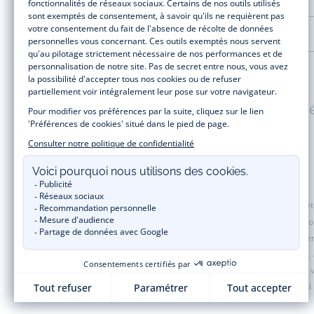
LA MAISON JACADI
Paiement 100% sécuris
Jacadi Paris vous propose sur sa boutique en ligne une grande variété de v
t-shirt, pull et short pour les
bébés
et de pantalons, chaussettes et accesso
de fin d’année et trouvez des idées
cadeaux de Noël
. Un heureux événement
une opération spéciale Jacadi avec des vêtements enfant à prix tout ronds.
couleurs de la marque. Pour passer l’automne et l’hiver au chaud, Jacadi
tenue de cérémonie
pour votre enfant. Découvrez aussi
les patrons Jacadi