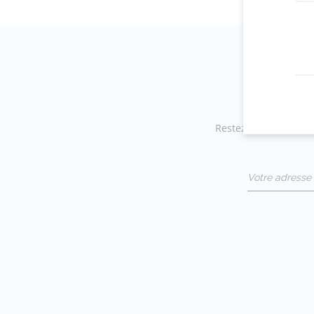
Restez informés des n
Votre adresse 
(exemple :
jacquesadit@