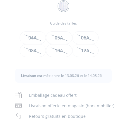
Couleur
BLANC/VIOLINE
Guide des tailles
Taille
04A
05A
06A
08A
10A
12A
te
te
Livraison estimée
entre le 13.08.26 et le 14.08.26
t
Emballage cadeau offert
Livraison offerte en magasin (hors mobilier)
Retours gratuits en boutique