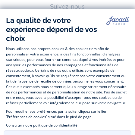
Suivez-nous
Facebook
Tiktok
Instagram
Youtube
-
-
-
-
Jacadi
Jacadi
Jacadi
Jacadi
Paris
Paris
Paris
Paris
Jacadi Paris vous propose sur sa boutique en ligne une grande variété de
vêtements et
chaussures
, à la fois élégants et intemporels. Retrouvez,
entre autres, nos collections de body, blouse et combinaison pour les
nouveaux-nés
, de t-shirt, pull et short pour les
bébés
et de pantalons,
chaussettes et accessoires pour les
enfants
de 1 mois à 12 ans.
Découvrez nos collections mode et tendance pour filles et garçons.
Profitez aussi de nos collections spéciales fête de fin d’année et trouvez
des idées
cadeaux de Noël
. Un heureux événement est arrivé ?
Retrouvez nos idées
cadeaux de naissance
. Bénéficiez également de
notre
collection Outlet
toute l’année. Guettez les
promotions Prix Doux
, une opération spéciale Jacadi avec des
vêtements enfant à prix tout ronds. Adhérez au programme de Fidélité
Jacadi afin de profiter des
ventes privées
. Retrouvez la collection
Les Essentiels
et ses vêtements emblématiques aux couleurs de la
marque. Pour passer l’automne et l’hiver au chaud, Jacadi vous propose