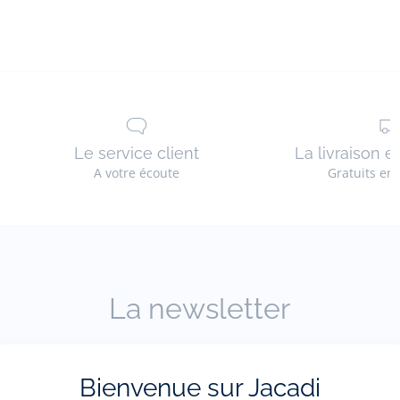
Le service client
La livraison e
A votre écoute
Gratuits en
La newsletter
Restez informés des nouveautés Jacadi : ventes
privées, offres, exclusives, nouvelles collections
Bienvenue sur Jacadi
et actualités.