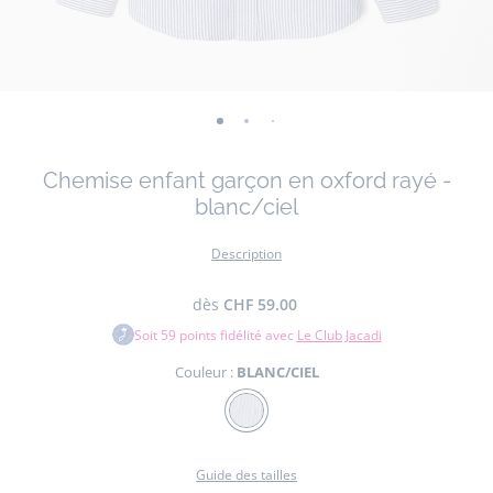
-
-
-
-
vue
vue
vue
vue
Chemise enfant garçon en oxford rayé -
01
02
03
04
blanc/ciel
Description
dès
CHF 59.00
Soit
59
points fidélité avec
Le Club Jacadi
Couleur :
BLANC/CIEL
Couleur
BLANC/CIEL
Guide des tailles