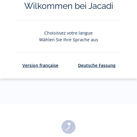
Wilkommen bei Jacadi
Votre adresse courriel
(exemple :
jacquesadit@gmail.com)
Choisissez votre langue
Wählen Sie Ihre Sprache aus
S'inscrire
Version française
Deutsche Fassung
Pour plus d'informations sur vos données personnelles,
cliquez-
ici
.