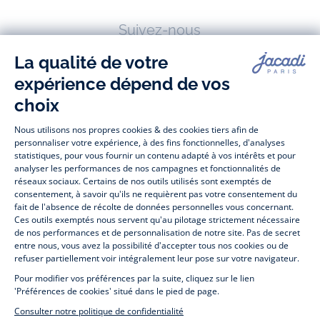
Suivez-nous
Facebook
Tiktok
Instagram
Youtube
-
-
-
-
Jacadi
Jacadi
Jacadi
Jacadi
Paris
Paris
Paris
Paris
Jacadi Paris vous propose sur sa boutique en ligne une grande variété de
vêtements et
chaussures
, à la fois élégants et intemporels. Retrouvez,
entre autres, nos collections de body, blouse et combinaison pour les
nouveaux-nés
, de t-shirt, pull et short pour les
bébés
et de pantalons,
chaussettes et accessoires pour les
enfants
de 1 mois à 12 ans.
Découvrez nos collections mode et tendance pour filles et garçons.
Profitez aussi de nos collections spéciales fête de fin d’année et trouvez
des idées
cadeaux de Noël
. Un heureux événement est arrivé ?
Retrouvez nos idées
cadeaux de naissance
. Bénéficiez également de
notre
collection Outlet
toute l’année. Guettez les
promotions Prix Doux
, une opération spéciale Jacadi avec des
vêtements enfant à prix tout ronds. Adhérez au programme de Fidélité
Jacadi afin de profiter des
ventes privées
. Retrouvez la collection
Les Essentiels
et ses vêtements emblématiques aux couleurs de la