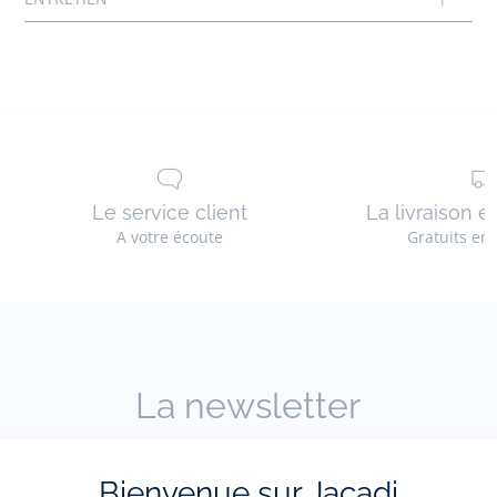
Réf : 2037727
Le service client
La livraison e
A votre écoute
Gratuits en
La newsletter
Restez informés des nouveautés Jacadi : ventes
Bienvenue sur Jacadi
privées, offres, exclusives, nouvelles collections