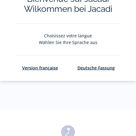
et actualités.
Wilkommen bei Jacadi
Votre adresse courriel
(exemple :
jacquesadit@gmail.com)
Choisissez votre langue
Wählen Sie Ihre Sprache aus
S'inscrire
Version française
Deutsche Fassung
Pour plus d'informations sur vos données personnelles,
cliquez-
ici
.