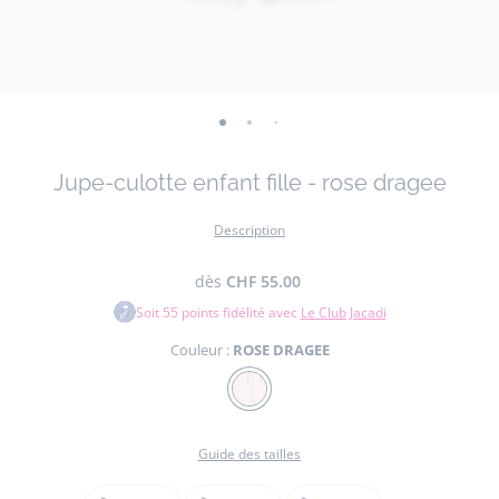
-
-
-
-
vue
vue
vue
vue
Jupe-culotte enfant fille - rose dragee
01
02
03
04
Description
dès
CHF 55.00
Soit
55
points fidélité avec
Le Club Jacadi
Couleur :
ROSE DRAGEE
Couleur
ROSE
DRAGEE
Guide des tailles
Taille