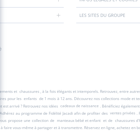
LES SITES DU GROUPE
é
êtements et
chaussures
, à la fois élégants et intemporels. Retrouvez, entre autr
ires pour les
enfants
de 1 mois à 12 ans. Découvrez nos collections mode et tend
 est arrivé ? Retrouvez nos idées
cadeaux de naissance
. Bénéficiez également
 Adhérez au programme de Fidélité Jacadi afin de profiter des
ventes privées
. 
 vous propose une collection de
manteaux bébé et enfant
et de
chaussures d'
à faire vous-même à partager et à transmettre. Réservez en ligne, achetez en b