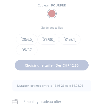
Couleur :
POURPRE
Couleur
POURPRE
Guide des tailles
Taille
23/26
27/30
31/34
te
35/37
te
t
Choisir une taille - Dès CHF 12.50
Livraison estimée
entre le 13.08.26 et le 14.08.26
Emballage cadeau offert