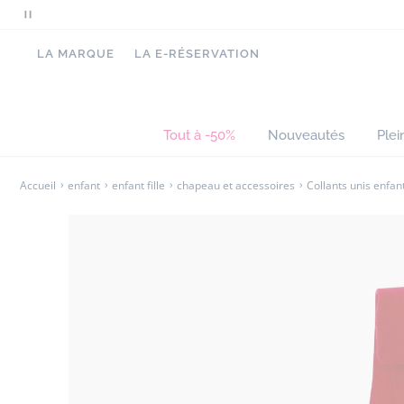
Mettre
- Maille souple
en
- Collants souples et extensibles
LA MARQUE
LA E-RÉSERVATION
pause
le
défilement
des
Tout à -50%
Nouveautés
Plei
messages
Accueil
enfant
enfant fille
chapeau et accessoires
Collants unis enfant 