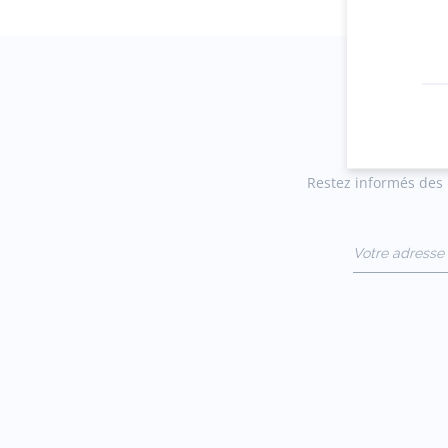
Restez informés des n
Votre adresse 
(exemple :
jacquesadit@