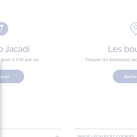
b Jacadi
Les bo
es pour 5 CHF par an
Trouvez les boutiques Ja
érer
Reche
INFOS LÉGALES ET COOKIES