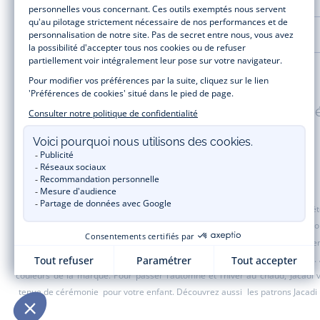
LA MAISON JACADI
Paiement 100% sécuris
Jacadi Paris vous propose sur sa boutique en ligne une grande variété de v
t-shirt, pull et short pour les
bébés
et de pantalons, chaussettes et accesso
de fin d’année et trouvez des idées
cadeaux de Noël
. Un heureux événement
une opération spéciale Jacadi avec des vêtements enfant à prix tout ronds.
couleurs de la marque. Pour passer l’automne et l’hiver au chaud, Jacadi
tenue de cérémonie
pour votre enfant. Découvrez aussi
les patrons Jacadi