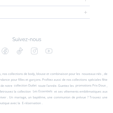
Suivez-nous
Facebook
Tiktok
Instagram
Youtube
-
-
-
-
Jacadi
Jacadi
Jacadi
Jacadi
Paris
Paris
Paris
Paris
es, nos collections de body, blouse et combinaison pour les
nouveaux-nés
, de
ance pour filles et garçons. Profitez aussi de nos collections spéciales fête
 de notre
collection Outlet
toute l’année. Guettez les
promotions Prix Doux
,
Retrouvez la collection
Les Essentiels
et ses vêtements emblématiques aux
hiver
. Un mariage, un baptême, une communion de prévue ? Trouvez une
outique avec la
E-réservation
.