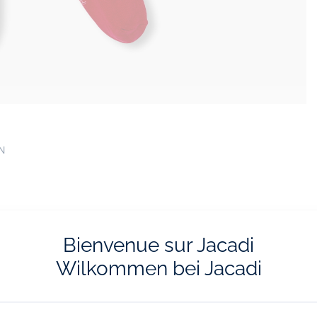
EN
Bienvenue sur Jacadi
Wilkommen bei Jacadi
vraison et les retours
L'e-réservatio
ratuits en boutique
Flânez, choisissez et réserv