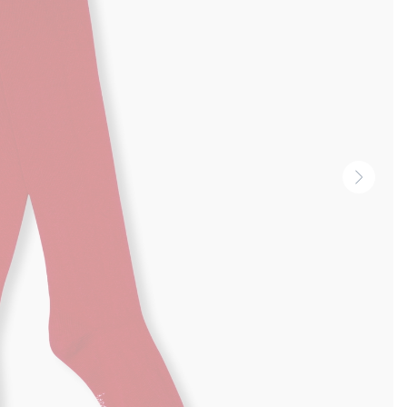
Vignet
suivan
-
Produi