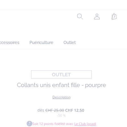
2% elasthane
Réf : 2040758
Rechercher
Mon
Panie
compte
(non
connecté)
ccessoires
Puériculture
Outlet
Collants unis enfant fille - pourpre
Description
dès
CHF 25.00
CHF 12.50
-50 %
Soit
12
points fidélité avec
Le Club Jacadi