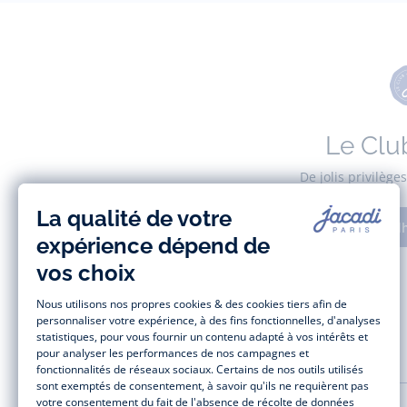
Le Clu
De jolis privilèg
Adh
AIDE ET SERVICES