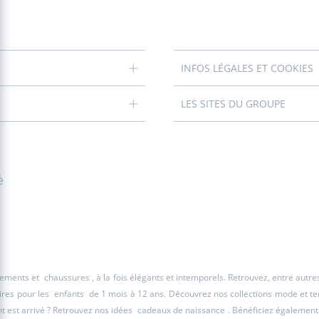
INFOS LÉGALES ET COOKIES
LES SITES DU GROUPE
é
êtements et
chaussures
, à la fois élégants et intemporels. Retrouvez, entre autr
ires pour les
enfants
de 1 mois à 12 ans. Découvrez nos collections mode et tend
 est arrivé ? Retrouvez nos idées
cadeaux de naissance
. Bénéficiez également