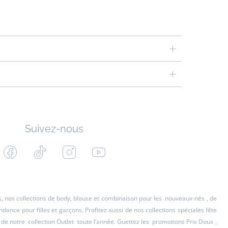
Suivez-nous
Facebook
Tiktok
Instagram
Youtube
-
-
-
-
Jacadi
Jacadi
Jacadi
Jacadi
Paris
Paris
Paris
Paris
es, nos collections de body, blouse et combinaison pour les
nouveaux-nés
, de
ance pour filles et garçons. Profitez aussi de nos collections spéciales fête
 de notre
collection Outlet
toute l’année. Guettez les
promotions Prix Doux
,