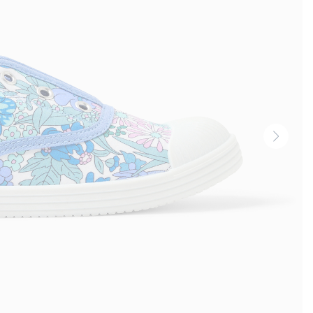
Vignet
suivan
-
Produi