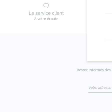
Le service client
La li
A votre écoute
G
Restez informés des n
Votre adresse 
(exemple :
jacquesadit@