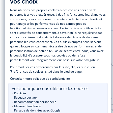
AIDE ET SERVICES
LA MAISON JACADI
Paiement 100% sécuris
Jacadi Paris vous propose sur sa boutique en ligne une grande variété de v
t-shirt, pull et short pour les
bébés
et de pantalons, chaussettes et accesso
de fin d’année et trouvez des idées
cadeaux de Noël
. Un heureux événement