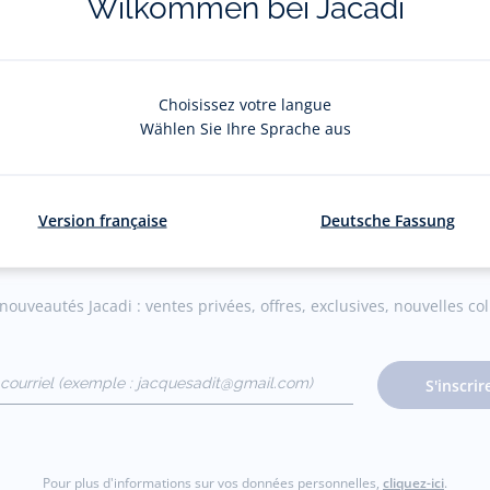
Wilkommen bei Jacadi
vraison et les retours
L'e-réservatio
ratuits en boutique
Flânez, choisissez et réserv
Choisissez votre langue
Wählen Sie Ihre Sprache aus
Version française
Deutsche Fassung
La newsletter
ouveautés Jacadi : ventes privées, offres, exclusives, nouvelles coll
courriel
S'inscrir
gmail.com)
Pour plus d'informations sur vos données personnelles,
cliquez-ici
.