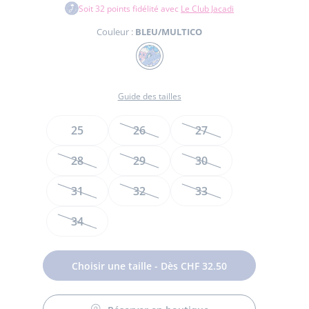
Soit
32
points fidélité avec
Le Club Jacadi
Couleur :
BLEU/MULTICO
Couleur
BLEU/MULTICO
Guide des tailles
Taille
25
26
27
te
te
28
29
30
t
31
32
33
34
Choisir une taille - Dès CHF 32.50