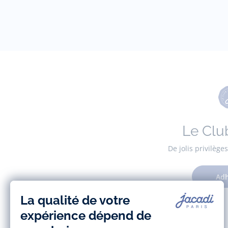
Le Clu
De jolis privilèg
Adh