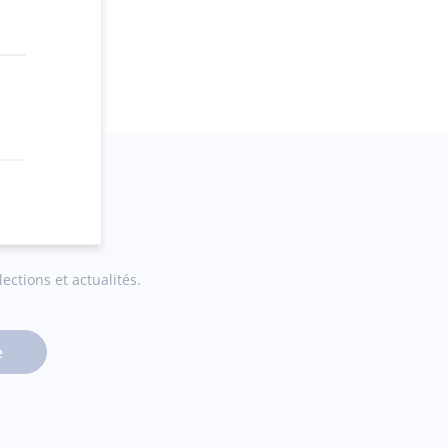
n
ez en ligne
ections et actualités.
e