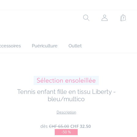
Composition :
Rechercher
Mon
Panie
compte
Tissu principal: 100% coton
(non
connecté)
Réf : 2046549
ccessoires
Puériculture
Outlet
Tennis enfant fille en tissu Liberty -
bleu/multico
Description
dès
CHF 65.00
CHF 32.50
-50 %