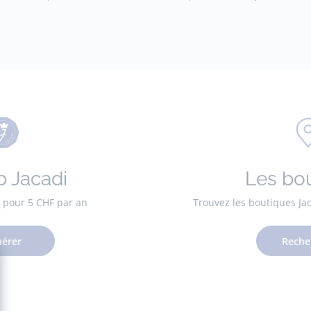
b Jacadi
Les bo
es pour 5 CHF par an
Trouvez les boutiques Ja
érer
Reche