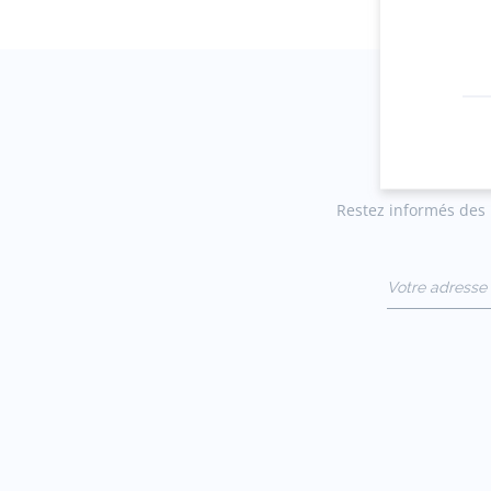
Restez informés des n
Votre adresse 
(exemple :
jacquesadit@