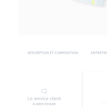
Galerie
produit
DESCRIPTION ET COMPOSITION
ENTRETI
Le service client
La li
A votre écoute
G