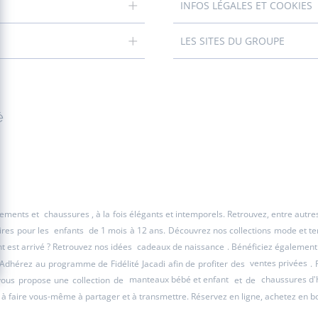
INFOS LÉGALES ET COOKIES
LES SITES DU GROUPE
é
êtements et
chaussures
, à la fois élégants et intemporels. Retrouvez, entre autr
ires pour les
enfants
de 1 mois à 12 ans. Découvrez nos collections mode et tend
 est arrivé ? Retrouvez nos idées
cadeaux de naissance
. Bénéficiez également
 Adhérez au programme de Fidélité Jacadi afin de profiter des
ventes privées
. 
 vous propose une collection de
manteaux bébé et enfant
et de
chaussures d'
à faire vous-même à partager et à transmettre. Réservez en ligne, achetez en b