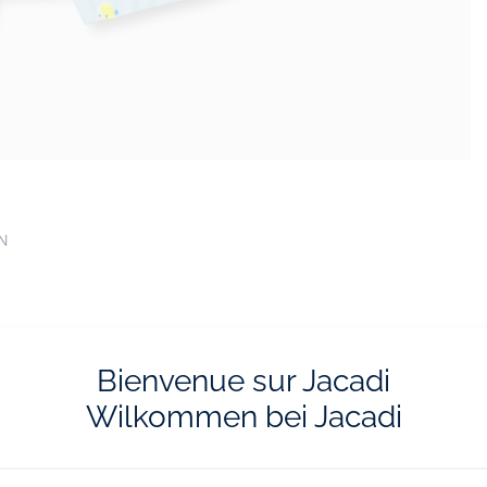
EN
Bienvenue sur Jacadi
Wilkommen bei Jacadi
vraison et les retours
L'e-réservatio
ratuits en boutique
Flânez, choisissez et réserv