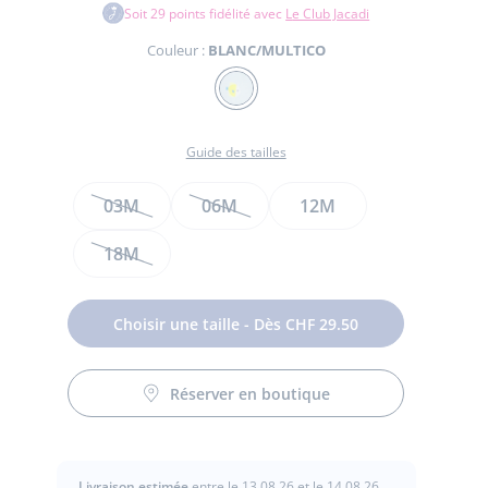
Soit
29
points fidélité avec
Le Club Jacadi
Couleur :
BLANC/MULTICO
Couleur
BLANC/MULTICO
Guide des tailles
Taille
03M
06M
12M
te
te
18M
t
Choisir une taille - Dès CHF 29.50
Réserver en boutique
Livraison estimée
entre le 13.08.26 et le 14.08.26