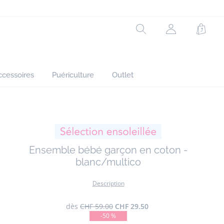
Tissu principal: 100% coton
Réf : 2045952
Rechercher
Mon
Panie
compte
(non
connecté)
ccessoires
Puériculture
Outlet
Ensemble bébé garçon en coton -
blanc/multico
Description
dès
CHF 59.00
CHF 29.50
-50 %