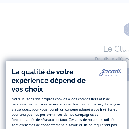
Le Clu
De jolis privilèg
Adh