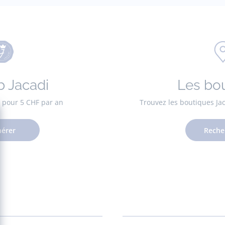
b Jacadi
Les bo
es pour 5 CHF par an
Trouvez les boutiques Ja
érer
Reche