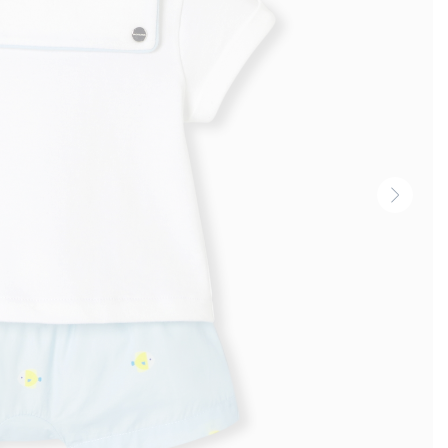
Vignet
suivan
-
Produi