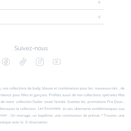
Suivez-nous
Facebook
Tiktok
Instagram
Youtube
-
-
-
-
Jacadi
Jacadi
Jacadi
Jacadi
Paris
Paris
Paris
Paris
es, nos collections de body, blouse et combinaison pour les
nouveaux-nés
, de
ance pour filles et garçons. Profitez aussi de nos collections spéciales fête
 de notre
collection Outlet
toute l’année. Guettez les
promotions Prix Doux
,
Retrouvez la collection
Les Essentiels
et ses vêtements emblématiques aux
hiver
. Un mariage, un baptême, une communion de prévue ? Trouvez une
outique avec la
E-réservation
.