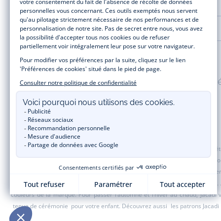
AIDE ET SERVICES
LA MAISON JACADI
Paiement 100% sécuris
Jacadi Paris vous propose sur sa boutique en ligne une grande variété de v
t-shirt, pull et short pour les
bébés
et de pantalons, chaussettes et accesso
de fin d’année et trouvez des idées
cadeaux de Noël
. Un heureux événement
une opération spéciale Jacadi avec des vêtements enfant à prix tout ronds.
couleurs de la marque. Pour passer l’automne et l’hiver au chaud, Jacadi
tenue de cérémonie
pour votre enfant. Découvrez aussi
les patrons Jacadi