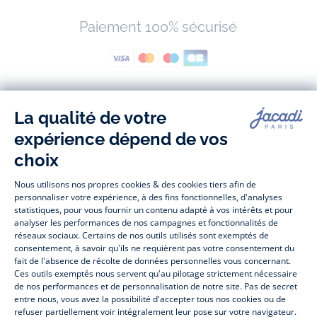
Paiement 100% sécurisé
Suivez-nous
Facebook
Tiktok
Instagram
Youtube
-
-
-
-
Jacadi
Jacadi
Jacadi
Jacadi
Paris
Paris
Paris
Paris
Jacadi Paris vous propose sur sa boutique en ligne une grande variété de
vêtements et
chaussures
, à la fois élégants et intemporels. Retrouvez,
entre autres, nos collections de body, blouse et combinaison pour les
nouveaux-nés
, de t-shirt, pull et short pour les
bébés
et de pantalons,
chaussettes et accessoires pour les
enfants
de 1 mois à 12 ans.
Découvrez nos collections mode et tendance pour filles et garçons.
Profitez aussi de nos collections spéciales fête de fin d’année et trouvez
des idées
cadeaux de Noël
. Un heureux événement est arrivé ?
Retrouvez nos idées
cadeaux de naissance
. Bénéficiez également de