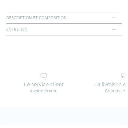
Composition :
Pas de sèche-linge
Tissu principal: 100% coton
Doublure: 100% coton
Réf : 2033382
Le service client
La livraison e
A votre écoute
Gratuits en