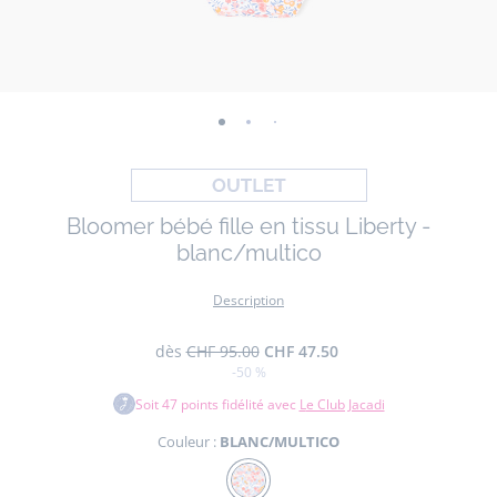
-
-
-
vue
vue
vue
01
02
03
Bloomer bébé fille en tissu Liberty -
blanc/multico
Description
dès
CHF 95.00
CHF 47.50
-50 %
Soit
47
points fidélité avec
Le Club Jacadi
Couleur :
BLANC/MULTICO
Couleur