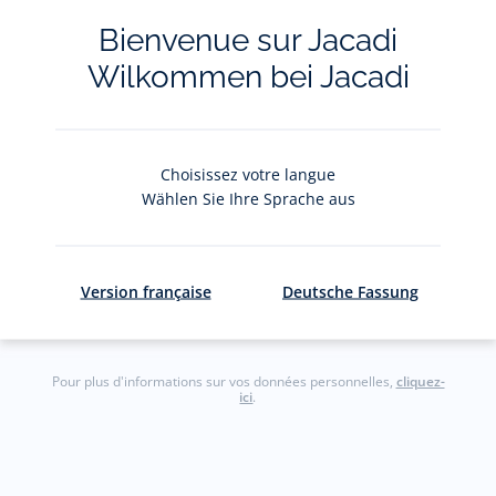
La newsletter
Bienvenue sur Jacadi
Wilkommen bei Jacadi
Restez informés des nouveautés Jacadi : ventes
privées, offres, exclusives, nouvelles collections
et actualités.
Choisissez votre langue
Votre adresse courriel
Wählen Sie Ihre Sprache aus
(exemple :
jacquesadit@gmail.com)
S'inscrire
Version française
Deutsche Fassung
Pour plus d'informations sur vos données personnelles,
cliquez-
ici
.