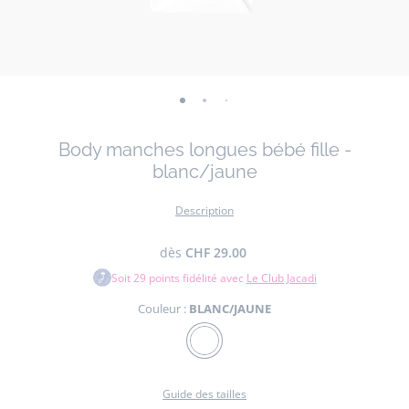
-
-
-
-
-
vue
vue
vue
vue
vue
Body manches longues bébé fille -
01
02
03
04
05
blanc/jaune
Description
dès
CHF 29.00
Soit
29
points fidélité avec
Le Club Jacadi
Couleur :
BLANC/JAUNE
Couleur
BLANC/JAUNE
Guide des tailles