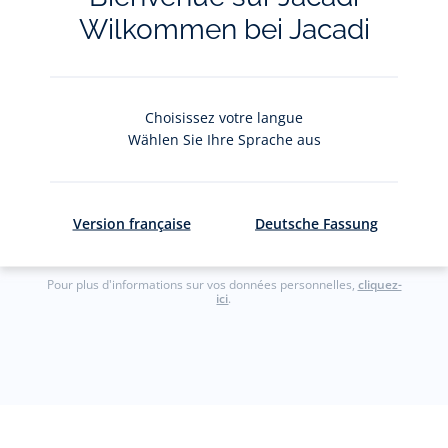
Restez informés des nouveautés Jacadi : ventes
Wilkommen bei Jacadi
privées, offres, exclusives, nouvelles collections
et actualités.
Votre adresse courriel
Choisissez votre langue
(exemple :
Wählen Sie Ihre Sprache aus
jacquesadit@gmail.com)
S'inscrire
Version française
Deutsche Fassung
Pour plus d'informations sur vos données personnelles,
cliquez-
ici
.