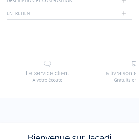
Tissu principal: 100% coton
Réf : 2034709
Le service client
La livraison e
A votre écoute
Gratuits en
La newsletter
Bienvenue sur Jacadi