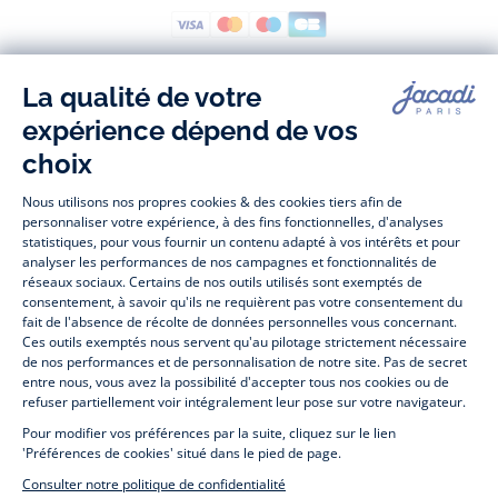
Suivez-nous
Facebook
Tiktok
Instagram
Youtube
-
-
-
-
Jacadi
Jacadi
Jacadi
Jacadi
Paris
Paris
Paris
Paris
Jacadi Paris vous propose sur sa boutique en ligne une grande variété de
vêtements et
chaussures
, à la fois élégants et intemporels. Retrouvez,
entre autres, nos collections de body, blouse et combinaison pour les
nouveaux-nés
, de t-shirt, pull et short pour les
bébés
et de pantalons,
chaussettes et accessoires pour les
enfants
de 1 mois à 12 ans.
Découvrez nos collections mode et tendance pour filles et garçons.
Profitez aussi de nos collections spéciales fête de fin d’année et trouvez
des idées
cadeaux de Noël
. Un heureux événement est arrivé ?
Retrouvez nos idées
cadeaux de naissance
. Bénéficiez également de
notre
collection Outlet
toute l’année. Guettez les
promotions Prix Doux
, une opération spéciale Jacadi avec des
vêtements enfant à prix tout ronds. Adhérez au programme de Fidélité