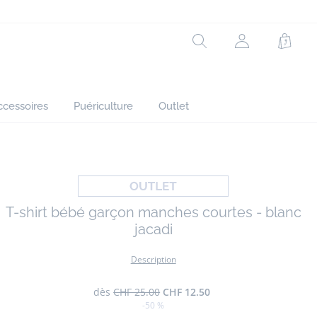
Réf : 2041011
Rechercher
Mon
Panie
compte
(non
connecté)
ccessoires
Puériculture
Outlet
T-shirt bébé garçon manches courtes - blanc
jacadi
Description
dès
CHF 25.00
CHF 12.50
-50 %