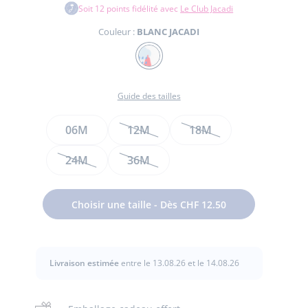
Soit
12
points fidélité avec
Le Club Jacadi
Couleur :
BLANC JACADI
Couleur
BLANC
JACADI
Guide des tailles
Taille
06M
12M
18M
te
te
24M
36M
t
Choisir une taille - Dès CHF 12.50
Livraison estimée
entre le 13.08.26 et le 14.08.26