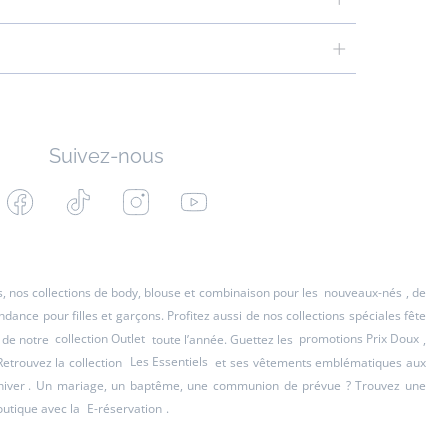
Suivez-nous
Facebook
Tiktok
Instagram
Youtube
-
-
-
-
Jacadi
Jacadi
Jacadi
Jacadi
Paris
Paris
Paris
Paris
es, nos collections de body, blouse et combinaison pour les
nouveaux-nés
, de
ance pour filles et garçons. Profitez aussi de nos collections spéciales fête
 de notre
collection Outlet
toute l’année. Guettez les
promotions Prix Doux
,
Retrouvez la collection
Les Essentiels
et ses vêtements emblématiques aux
hiver
. Un mariage, un baptême, une communion de prévue ? Trouvez une
outique avec la
E-réservation
.