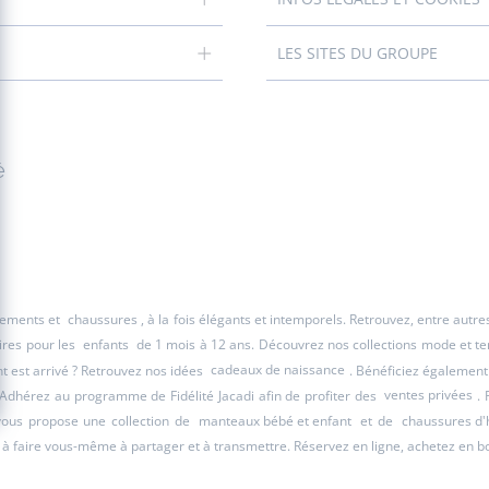
LES SITES DU GROUPE
é
êtements et
chaussures
, à la fois élégants et intemporels. Retrouvez, entre autr
ires pour les
enfants
de 1 mois à 12 ans. Découvrez nos collections mode et tend
 est arrivé ? Retrouvez nos idées
cadeaux de naissance
. Bénéficiez également
 Adhérez au programme de Fidélité Jacadi afin de profiter des
ventes privées
. 
 vous propose une collection de
manteaux bébé et enfant
et de
chaussures d'
à faire vous-même à partager et à transmettre. Réservez en ligne, achetez en b