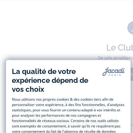
Le Clu
De jolis privilèg
Adh
AIDE ET SERVICES