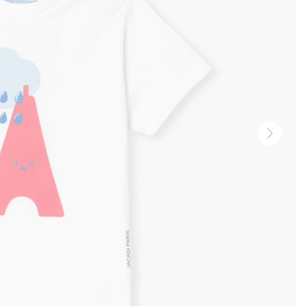
Vignet
suivan
-
Produi