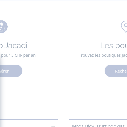
b Jacadi
Les bo
es pour 5 CHF par an
Trouvez les boutiques Ja
érer
Reche
INFOS LÉGALES ET COOKIES