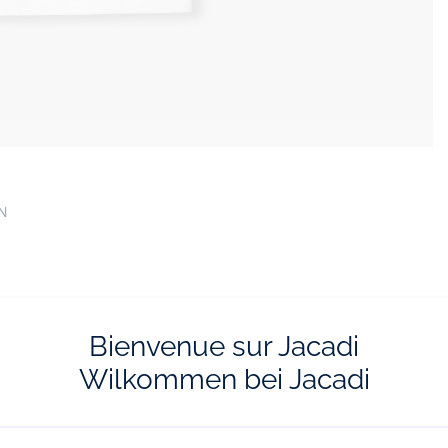
EN
Bienvenue sur Jacadi
Wilkommen bei Jacadi
vraison et les retours
L'e-réservatio
ratuits en boutique
Flânez, choisissez et réserv