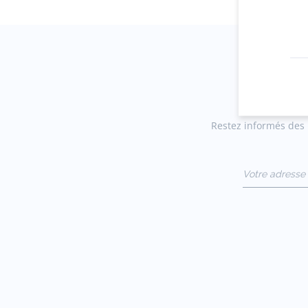
Restez informés des n
Votre adresse 
(exemple :
jacquesadit@