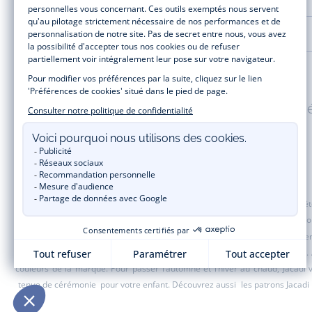
LA MAISON JACADI
Paiement 100% sécuris
Jacadi Paris vous propose sur sa boutique en ligne une grande variété de v
t-shirt, pull et short pour les
bébés
et de pantalons, chaussettes et accesso
de fin d’année et trouvez des idées
cadeaux de Noël
. Un heureux événement
une opération spéciale Jacadi avec des vêtements enfant à prix tout ronds.
couleurs de la marque. Pour passer l’automne et l’hiver au chaud, Jacadi
tenue de cérémonie
pour votre enfant. Découvrez aussi
les patrons Jacadi