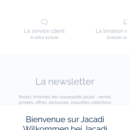
Réf : 2035077
Le service client
La livraison e
A votre écoute
Gratuits en
La newsletter
Restez informés des nouveautés Jacadi : ventes
privées, offres, exclusives, nouvelles collections
et actualités.
Bienvenue sur Jacadi
Votre adresse courriel
Wilkommen bei Jacadi
(exemple :