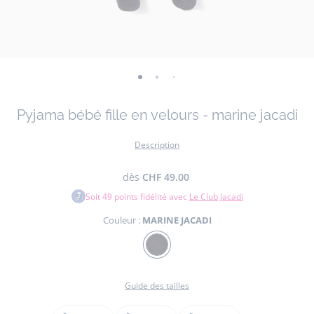
-
-
-
-
-
vue
vue
vue
vue
vue
Pyjama bébé fille en velours - marine jacadi
01
02
03
04
05
Description
dès
CHF 49.00
Soit
49
points fidélité avec
Le Club Jacadi
Couleur :
MARINE JACADI
Couleur
MARINE
JACADI
Guide des tailles
Taille