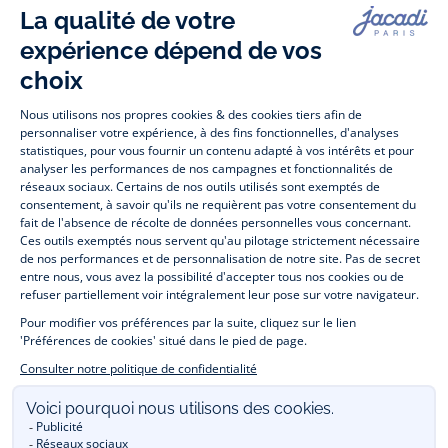
-
-
-
-
Jacadi
Jacadi
Jacadi
Jacadi
Paris
Paris
Paris
Paris
Jacadi Paris vous propose sur sa boutique en ligne une grande variété de
vêtements et
chaussures
, à la fois élégants et intemporels. Retrouvez,
entre autres, nos collections de body, blouse et combinaison pour les
nouveaux-nés
, de t-shirt, pull et short pour les
bébés
et de pantalons,
chaussettes et accessoires pour les
enfants
de 1 mois à 12 ans.
Découvrez nos collections mode et tendance pour filles et garçons.
Profitez aussi de nos collections spéciales fête de fin d’année et trouvez
des idées
cadeaux de Noël
. Un heureux événement est arrivé ?
Retrouvez nos idées
cadeaux de naissance
. Bénéficiez également de
notre
collection Outlet
toute l’année. Guettez les
promotions Prix Doux
, une opération spéciale Jacadi avec des
vêtements enfant à prix tout ronds. Adhérez au programme de Fidélité
Jacadi afin de profiter des
ventes privées
. Retrouvez la collection
Les Essentiels
et ses vêtements emblématiques aux couleurs de la
marque. Pour passer l’automne et l’hiver au chaud, Jacadi vous propose
une collection de
manteaux bébé et enfant
et de
chaussures d'hiver
.
Un mariage, un baptême, une communion de prévue ? Trouvez une
tenue de cérémonie
pour votre enfant. Découvrez aussi