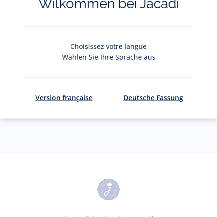
Wilkommen bei Jacadi
Votre adresse courriel
(exemple :
jacquesadit@gmail.com)
Choisissez votre langue
S'inscrire
Wählen Sie Ihre Sprache aus
Pour plus d'informations sur vos données personnelles,
cliquez-
Version française
Deutsche Fassung
ici
.