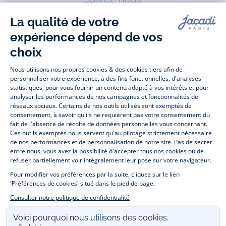
Facebook
Tiktok
Instagram
Youtube
-
-
-
-
Jacadi
Jacadi
Jacadi
Jacadi
Paris
Paris
Paris
Paris
Jacadi Paris vous propose sur sa boutique en ligne une grande variété de
vêtements et
chaussures
, à la fois élégants et intemporels. Retrouvez,
entre autres, nos collections de body, blouse et combinaison pour les
nouveaux-nés
, de t-shirt, pull et short pour les
bébés
et de pantalons,
chaussettes et accessoires pour les
enfants
de 1 mois à 12 ans.
Découvrez nos collections mode et tendance pour filles et garçons.
Profitez aussi de nos collections spéciales fête de fin d’année et trouvez
des idées
cadeaux de Noël
. Un heureux événement est arrivé ?
Retrouvez nos idées
cadeaux de naissance
. Bénéficiez également de
notre
collection Outlet
toute l’année. Guettez les
promotions Prix Doux
, une opération spéciale Jacadi avec des
vêtements enfant à prix tout ronds. Adhérez au programme de Fidélité
Jacadi afin de profiter des
ventes privées
. Retrouvez la collection
Les Essentiels
et ses vêtements emblématiques aux couleurs de la
marque. Pour passer l’automne et l’hiver au chaud, Jacadi vous propose
une collection de
manteaux bébé et enfant
et de
chaussures d'hiver
.