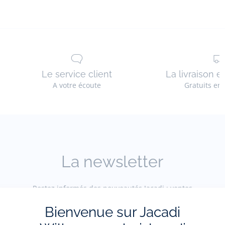
Le service client
La livraison e
A votre écoute
Gratuits en
La newsletter
Restez informés des nouveautés Jacadi : ventes
privées, offres, exclusives, nouvelles collections
et actualités.
Bienvenue sur Jacadi