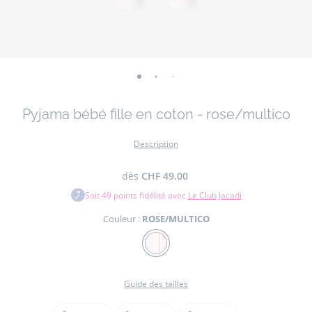
-
-
-
-
-
vue
vue
vue
vue
vue
Pyjama bébé fille en coton - rose/multico
01
02
03
04
05
Description
dès
CHF 49.00
Soit
49
points fidélité avec
Le Club Jacadi
Couleur :
ROSE/MULTICO
Couleur
ROSE/MULTICO
Guide des tailles
Taille