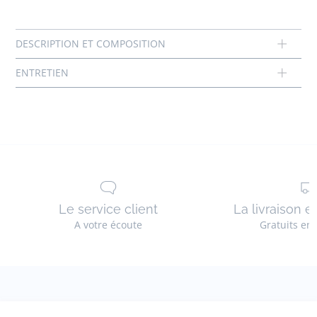
Pas de sèche-linge
Le service client
La livraison e
A votre écoute
Gratuits en