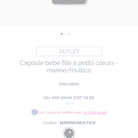
-
-
-
vue
vue
vue
01
02
03
Cagoule bébé fille à petits cœurs -
marine/multico
Description
dès
CHF 29.00
CHF 14.50
-50 %
Soit
14
points fidélité avec
Le Club Jacadi
Couleur :
MARINE/MULTICO
Couleur