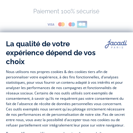
Paiement 100% sécurisé
Suivez-nous
Facebook
Tiktok
Instagram
Youtube
-
-
-
-
Jacadi
Jacadi
Jacadi
Jacadi
Paris
Paris
Paris
Paris
Jacadi Paris vous propose sur sa boutique en ligne une grande variété de
vêtements et
chaussures
, à la fois élégants et intemporels. Retrouvez,
entre autres, nos collections de body, blouse et combinaison pour les
nouveaux-nés
, de t-shirt, pull et short pour les
bébés
et de pantalons,
chaussettes et accessoires pour les
enfants
de 1 mois à 12 ans.
Découvrez nos collections mode et tendance pour filles et garçons.
Profitez aussi de nos collections spéciales fête de fin d’année et trouvez
des idées
cadeaux de Noël
. Un heureux événement est arrivé ?
Retrouvez nos idées
cadeaux de naissance
. Bénéficiez également de