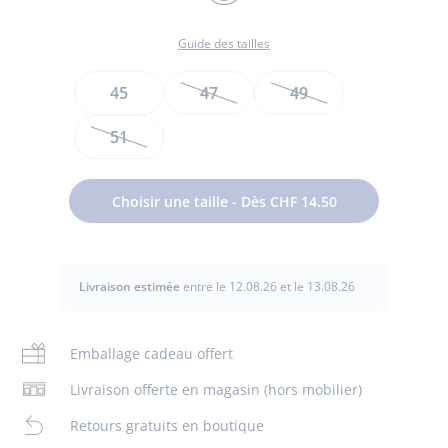
MARINE/MULTICO
Guide des tailles
Taille
45
47
49
51
Revue et stylisée pour les petites filles d'aujourd'hui, la
cagoule dévoile tout son chic en cette rentrée. Parfaite pour
Choisir une taille - Dès CHF 14.50
Entretien :
couvrir tête et cou, elle est doublée en polaire et parsemée
de petits cœurs pour un look coloré.
Lavage à 30 °
- Cagoule bébé fille en tricot
Livraison estimée
entre le 12.08.26 et le 13.08.26
- Doublure en polaire
Pas de pressing
- Intarsia cœur
Composition :
Emballage cadeau offert
Chlore interdit
Tissu principal: 100% coton
Livraison offerte en magasin (hors mobilier)
Repassage faible
Réf : 2040152
Retours gratuits en boutique