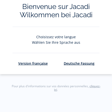
La newsletter
Bienvenue sur Jacadi
Wilkommen bei Jacadi
Restez informés des nouveautés Jacadi : ventes
privées, offres, exclusives, nouvelles collections
et actualités.
Choisissez votre langue
Wählen Sie Ihre Sprache aus
Votre adresse courriel
(exemple :
jacquesadit@gmail.com)
Version française
Deutsche Fassung
S'inscrire
Pour plus d'informations sur vos données personnelles,
cliquez-
ici
.