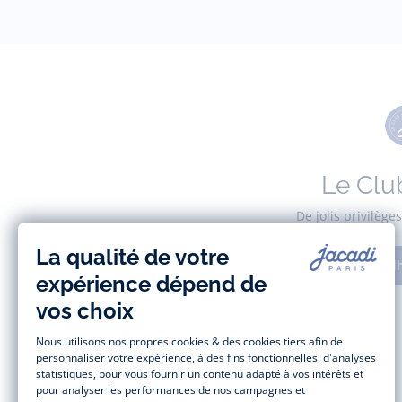
Le Clu
De jolis privilèg
Adh