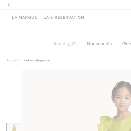
Mettre
en
LA MARQUE
LA E-RÉSERVATION
pause
le
défilement
des
Tout à -50%
Nouveautés
Plei
messages
Accueil
Tout en élégance