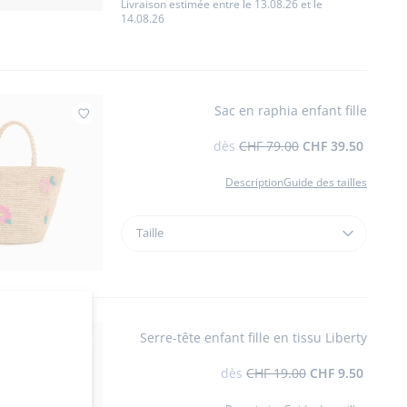
court
Livraison estimée entre le 13.08.26 et le
14.08.26
enfant
fille
Sac en raphia enfant fille
Ajouter à mes favoris : Sac en raphia enfant fille
dès
CHF 79.00
CHF 39.50
Description
Guide des tailles
Taille
Taille
Sac
en
raphia
enfant
fille
Serre-tête enfant fille en tissu Liberty
Ajouter à mes favoris : Serre-tête enfant fil
dès
CHF 19.00
CHF 9.50