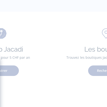
b Jacadi
Les bo
es pour 5 CHF par an
Trouvez les boutiques Ja
érer
Reche