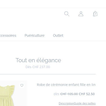
Rechercher
Mon
Panie
compte
(non
connecté)
ccessoires
Puériculture
Outlet
Tout en élégance
Ajouter à mes favoris : Tout en élégance
Dès CHF 237.00
Robe de cérémonie enfant fille en lin
Ajouter à mes favoris : Robe de cérémonie e
dès
CHF 105.00
CHF 52.50
Description
Guide des tailles