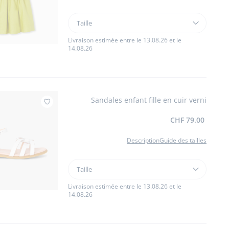
Taille
Taille
Robe
de
Livraison estimée entre le 13.08.26 et le
14.08.26
cérémonie
enfant
fille
en
lin
Sandales enfant fille en cuir verni
Ajouter à mes favoris : Sandales enfant fille 
CHF 79.00
Description
Guide des tailles
Taille
Taille
Sandales
enfant
Livraison estimée entre le 13.08.26 et le
14.08.26
fille
en
cuir