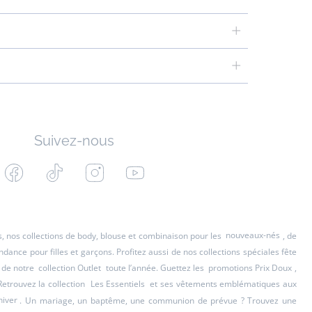
Suivez-nous
Facebook
Tiktok
Instagram
Youtube
-
-
-
-
Jacadi
Jacadi
Jacadi
Jacadi
Paris
Paris
Paris
Paris
es, nos collections de body, blouse et combinaison pour les
nouveaux-nés
, de
ance pour filles et garçons. Profitez aussi de nos collections spéciales fête
 de notre
collection Outlet
toute l’année. Guettez les
promotions Prix Doux
,
Retrouvez la collection
Les Essentiels
et ses vêtements emblématiques aux
hiver
. Un mariage, un baptême, une communion de prévue ? Trouvez une