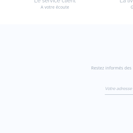
Le service client
La li
A votre écoute
G
Restez informés des n
Votre adresse 
(exemple :
jacquesadit@