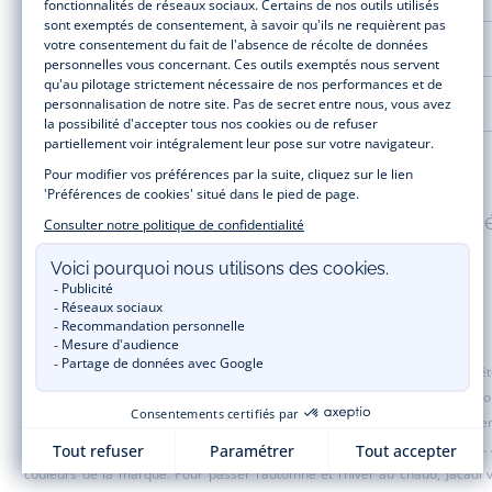
AIDE ET SERVICES
LA MAISON JACADI
Paiement 100% sécuris
Jacadi Paris vous propose sur sa boutique en ligne une grande variété de v
t-shirt, pull et short pour les
bébés
et de pantalons, chaussettes et accesso
de fin d’année et trouvez des idées
cadeaux de Noël
. Un heureux événement
une opération spéciale Jacadi avec des vêtements enfant à prix tout ronds.
couleurs de la marque. Pour passer l’automne et l’hiver au chaud, Jacadi