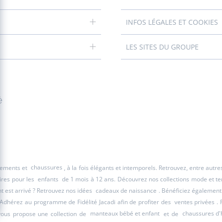
INFOS LÉGALES ET COOKIES
LES SITES DU GROUPE
é
êtements et
chaussures
, à la fois élégants et intemporels. Retrouvez, entre autr
ires pour les
enfants
de 1 mois à 12 ans. Découvrez nos collections mode et tend
 est arrivé ? Retrouvez nos idées
cadeaux de naissance
. Bénéficiez également
 Adhérez au programme de Fidélité Jacadi afin de profiter des
ventes privées
. 
 vous propose une collection de
manteaux bébé et enfant
et de
chaussures d'