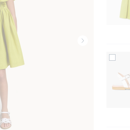
Vignette
suivante
-
Produit