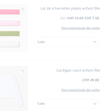
verni
Lot de 4 barrettes plates enfant fille
Ajouter à mes favoris : Lot de 4 barrettes pl
dès
CHF 15.00
CHF 7.50
Description
Guide des tailles
Taille
Taille
Lot
de
4
barrettes
plates
Cardigan court enfant fille
enfant
Ajouter à mes favoris : Cardigan court enfant fille
fille
CHF 49.00
Description
Guide des tailles
Taille
Taille
Cardigan