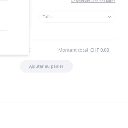
Description
Guide des tailles
Taille
Taille
Serre-
tête
enfant
fille
en
Montant total
CHF 0.00
s) sélectionné(s)
tissu
Liberty