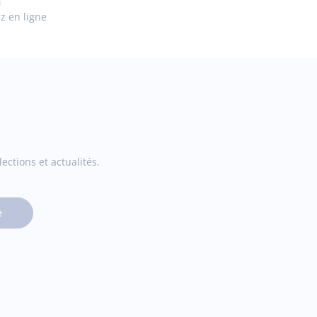
n
ez en ligne
ections et actualités.
e