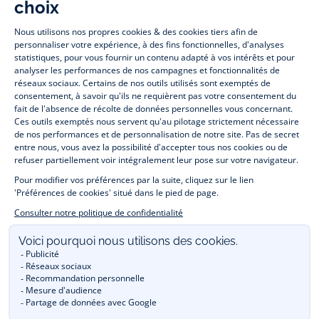
Paris
Paris
Paris
Paris
Jacadi Paris vous propose sur sa boutique en ligne une grande variété de
vêtements et
chaussures
, à la fois élégants et intemporels. Retrouvez,
entre autres, nos collections de body, blouse et combinaison pour les
nouveaux-nés
, de t-shirt, pull et short pour les
bébés
et de pantalons,
chaussettes et accessoires pour les
enfants
de 1 mois à 12 ans.
Découvrez nos collections mode et tendance pour filles et garçons.
Profitez aussi de nos collections spéciales fête de fin d’année et trouvez
des idées
cadeaux de Noël
. Un heureux événement est arrivé ?
Retrouvez nos idées
cadeaux de naissance
. Bénéficiez également de
notre
collection Outlet
toute l’année. Guettez les
promotions Prix Doux
, une opération spéciale Jacadi avec des
vêtements enfant à prix tout ronds. Adhérez au programme de Fidélité
Jacadi afin de profiter des
ventes privées
. Retrouvez la collection
Les Essentiels
et ses vêtements emblématiques aux couleurs de la
marque. Pour passer l’automne et l’hiver au chaud, Jacadi vous propose
une collection de
manteaux bébé et enfant
et de
chaussures d'hiver
.
Un mariage, un baptême, une communion de prévue ? Trouvez une
tenue de cérémonie
pour votre enfant. Découvrez aussi
les patrons Jacadi
à faire vous-même à partager et à transmettre.
Réservez en ligne, achetez en boutique avec la
E-réservation
.