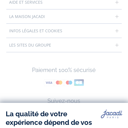
AIDE ET SERVICES
LA MAISON JACADI
INFOS LÉGALES ET COOKIES
LES SITES DU GROUPE
Paiement 100% sécurisé
Suivez-nous
Facebook
Tiktok
Instagram
Youtube
-
-
-
-
Jacadi
Jacadi
Jacadi
Jacadi