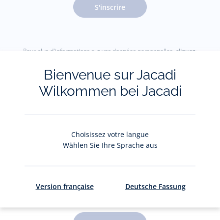
S'inscrire
Pour plus d'informations sur vos données personnelles,
cliquez-
ici
.
Bienvenue sur Jacadi
Wilkommen bei Jacadi
Choisissez votre langue
Wählen Sie Ihre Sprache aus
Le Club Jacadi
Version française
Deutsche Fassung
De jolis privilèges pour 5 CHF par an