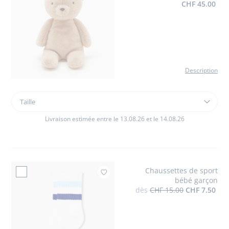
CHF 45.00
Description
Taille
Taille
Peluche
ourson
Livraison estimée entre le 13.08.26 et le 14.08.26
Martin
grand
modèle
Chaussettes de sport
Ajouter à mes favo
bébé garçon
dès
CHF 15.00
CHF 7.50