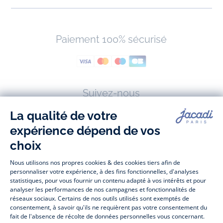
Paiement 100% sécurisé
Suivez-nous
Facebook
Tiktok
Instagram
Youtube
-
-
-
-
Jacadi
Jacadi
Jacadi
Jacadi
Paris
Paris
Paris
Paris
Jacadi Paris vous propose sur sa boutique en ligne une grande variété de
vêtements et
chaussures
, à la fois élégants et intemporels. Retrouvez,
entre autres, nos collections de body, blouse et combinaison pour les
nouveaux-nés
, de t-shirt, pull et short pour les
bébés
et de pantalons,
chaussettes et accessoires pour les
enfants
de 1 mois à 12 ans.
Découvrez nos collections mode et tendance pour filles et garçons.
Profitez aussi de nos collections spéciales fête de fin d’année et trouvez