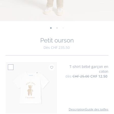
-
-
-
-
-
-
-
-
-
-
-
vue
vue
vue
vue
vue
vue
vue
vue
vue
vue
v
Petit ourson
01
02
03
04
05
06
07
08
09
010
0
Dès CHF 235.50
T-shirt bébé garçon en
Ajouter à mes favori
coton
dès
CHF 25.00
CHF 12.50
Description
Guide des tailles