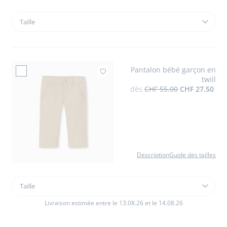
Taille
Taille
T-
shirt
bébé
garçon
Pantalon bébé garçon en
en
Ajouter à mes favori
twill
coton
dès
CHF 55.00
CHF 27.50
Description
Guide des tailles
Taille
Taille
Pantalon
bébé
Livraison estimée entre le 13.08.26 et le 14.08.26
garçon
en