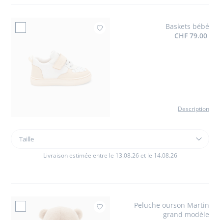
twill
Baskets bébé
Ajouter à mes favoris : Basket
CHF 79.00
Description
Taille
Taille
Baskets
bébé
Livraison estimée entre le 13.08.26 et le 14.08.26
Peluche ourson Martin
Ajouter à mes fav
grand modèle