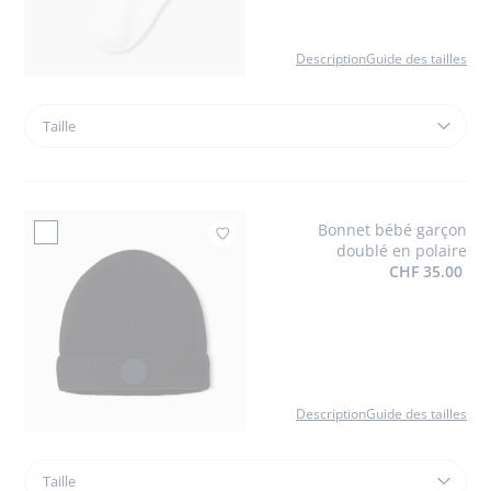
Description
Guide des tailles
Taille
Taille
Chaussettes
de
sport
bébé
Bonnet bébé garçon
garçon
Ajouter à mes fav
doublé en polaire
CHF 35.00
Description
Guide des tailles
Taille
Taille