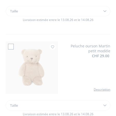
Taille
Taille
Peluche
ourson
Livraison estimée entre le 13.08.26 et le 14.08.26
Martin
grand
modèle
Peluche ourson Martin
Ajouter à mes favo
petit modèle
CHF 29.00
Description
Taille
Taille
Peluche
ourson
Livraison estimée entre le 13.08.26 et le 14.08.26