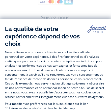
Suivez-nous
Facebook
Tiktok
Instagram
Youtube
-
-
-
-
Jacadi
Jacadi
Jacadi
Jacadi
Paris
Paris
Paris
Paris
Jacadi Paris vous propose sur sa boutique en ligne une grande variété de
vêtements et
chaussures
, à la fois élégants et intemporels. Retrouvez,
entre autres, nos collections de body, blouse et combinaison pour les
nouveaux-nés
, de t-shirt, pull et short pour les
bébés
et de pantalons,
chaussettes et accessoires pour les
enfants
de 1 mois à 12 ans.
Découvrez nos collections mode et tendance pour filles et garçons.
Profitez aussi de nos collections spéciales fête de fin d’année et trouvez
des idées
cadeaux de Noël
. Un heureux événement est arrivé ?
Retrouvez nos idées
cadeaux de naissance
. Bénéficiez également de
notre
collection Outlet
toute l’année. Guettez les
promotions Prix Doux
, une opération spéciale Jacadi avec des
vêtements enfant à prix tout ronds. Adhérez au programme de Fidélité