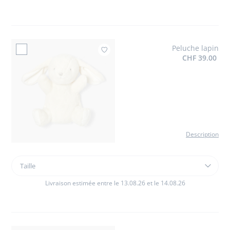
Martin
petit
modèle
Peluche lapin
Ajouter à mes favoris : Peluche
CHF 39.00
Description
Taille
Taille
Peluche
lapin
Livraison estimée entre le 13.08.26 et le 14.08.26