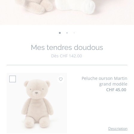
-
-
-
-
-
-
-
-
-
-
-
vue
vue
vue
vue
vue
vue
vue
vue
vue
vue
v
Mes tendres doudous
01
02
03
04
05
06
07
08
09
010
0
Dès CHF 142.00
Peluche ourson Martin
Ajouter à mes fav
grand modèle
CHF 45.00
Description