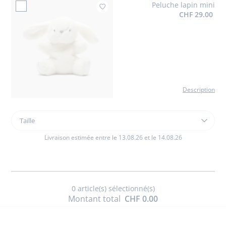
Peluche lapin mini
Ajouter à mes favoris : Pe
CHF 29.00
Description
Taille
Taille
Peluche
lapin
Livraison estimée entre le 13.08.26 et le 14.08.26
mini
0
article(s) sélectionné(s)
Montant total
CHF 0.00