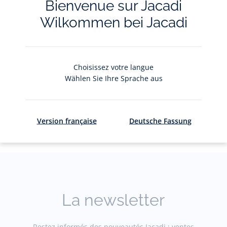
Bienvenue sur Jacadi
Wilkommen bei Jacadi
Choisissez votre langue
Wählen Sie Ihre Sprache aus
Le service client
La livraison e
Version française
Deutsche Fassung
A votre écoute
Gratuits en
La newsletter
Restez informés des nouveautés Jacadi : ventes