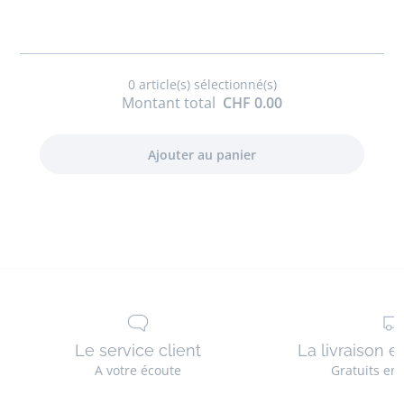
bébé
fille
0
article(s) sélectionné(s)
Montant total
CHF 0.00
Le service client
La livraison e
A votre écoute
Gratuits en