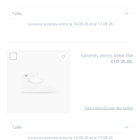
Taille
Taille
Robe
chasuble
Livraison estimée entre le 14.08.26 et le 17.08.26
bébé
fille
Salomés vernis bébé fille
Ajouter à mes favoris 
CHF 35.00
Description
Guide des tailles
Taille
Taille
Salomés
vernis
Livraison estimée entre le 14.08.26 et le 17.08.26