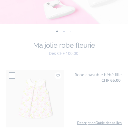
-
-
-
-
-
-
-
-
-
-
-
vue
vue
vue
vue
vue
vue
vue
vue
vue
vue
v
Ma jolie robe fleurie
01
02
03
04
05
06
07
08
09
010
0
Dès CHF 100.00
Robe chasuble bébé fille
Ajouter à mes favoris 
CHF 65.00
Description
Guide des tailles