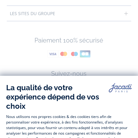
LES SITES DU GROUPE
Paiement 100% sécurisé
Suivez-nous
Facebook
Tiktok
Instagram
Youtube
-
-
-
-
Jacadi
Jacadi
Jacadi
Jacadi
Paris
Paris
Paris
Paris
Jacadi Paris vous propose sur sa boutique en ligne une grande variété de
vêtements et
chaussures
, à la fois élégants et intemporels. Retrouvez,
entre autres, nos collections de body, blouse et combinaison pour les
nouveaux-nés
, de t-shirt, pull et short pour les
bébés
et de pantalons,