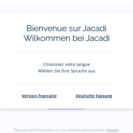
Bienvenue sur Jacadi
La newsletter
Wilkommen bei Jacadi
Restez informés des nouveautés Jacadi : ventes
privées, offres, exclusives, nouvelles collections
et actualités.
Choisissez votre langue
Wählen Sie Ihre Sprache aus
Votre adresse courriel
(exemple :
jacquesadit@gmail.com)
Version française
Deutsche Fassung
S'inscrire
Pour plus d'informations sur vos données personnelles,
cliquez-