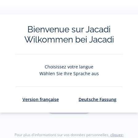
Bienvenue sur Jacadi
La newsletter
Wilkommen bei Jacadi
Restez informés des nouveautés Jacadi : ventes
privées, offres, exclusives, nouvelles collections
et actualités.
Choisissez votre langue
Wählen Sie Ihre Sprache aus
Votre adresse courriel
(exemple :
jacquesadit@gmail.com)
Version française
Deutsche Fassung
S'inscrire
Pour plus d'informations sur vos données personnelles,
cliquez-