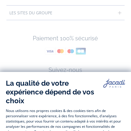
LES SITES DU GROUPE
Paiement 100% sécurisé
Suivez-nous
Facebook
Tiktok
Instagram
Youtube
-
-
-
-
Jacadi
Jacadi
Jacadi
Jacadi
Paris
Paris
Paris
Paris
Jacadi Paris vous propose sur sa boutique en ligne une grande variété de
vêtements et
chaussures
, à la fois élégants et intemporels. Retrouvez,
entre autres, nos collections de body, blouse et combinaison pour les
nouveaux-nés
, de t-shirt, pull et short pour les
bébés
et de pantalons,