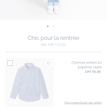
-
-
-
-
-
-
-
-
-
-
-
vue
vue
vue
vue
vue
vue
vue
vue
vue
vue
v
Chic pour la rentrée
01
02
03
04
05
06
07
08
09
010
0
Dès CHF 112.50
Chemise enfant en
Ajouter à mes favo
popeline rayée
CHF 55.00
Description
Guide des tailles