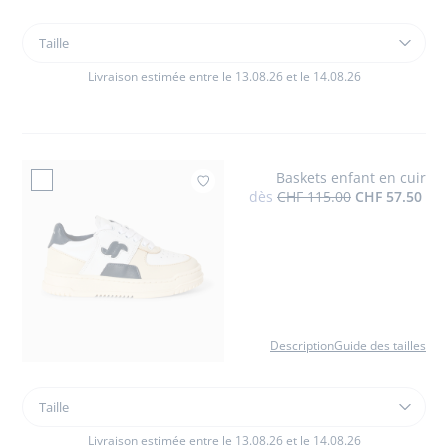
Taille
Taille
Chemise
enfant
Livraison estimée entre le 13.08.26 et le 14.08.26
en
popeline
rayée
Baskets enfant en cuir
Ajouter à mes favoris :
dès
CHF 115.00
CHF 57.50
Description
Guide des tailles
Taille
Taille
Baskets
enfant
Livraison estimée entre le 13.08.26 et le 14.08.26