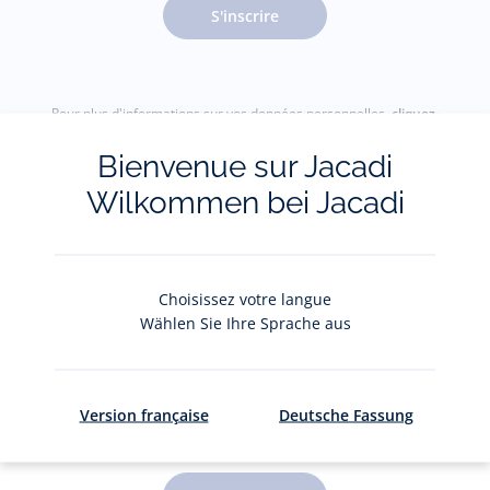
S'inscrire
Pour plus d'informations sur vos données personnelles,
cliquez-
ici
.
Bienvenue sur Jacadi
Wilkommen bei Jacadi
Choisissez votre langue
Wählen Sie Ihre Sprache aus
Le Club Jacadi
Version française
Deutsche Fassung
De jolis privilèges pour 5 CHF par an