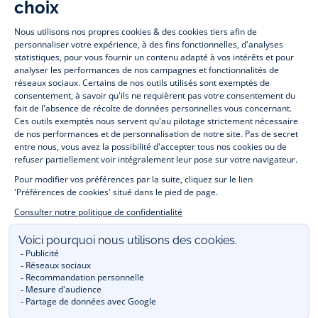
Paris
Paris
Paris
Paris
Jacadi Paris vous propose sur sa boutique en ligne une grande variété de
vêtements et
chaussures
, à la fois élégants et intemporels. Retrouvez,
entre autres, nos collections de body, blouse et combinaison pour les
nouveaux-nés
, de t-shirt, pull et short pour les
bébés
et de pantalons,
chaussettes et accessoires pour les
enfants
de 1 mois à 12 ans.
Découvrez nos collections mode et tendance pour filles et garçons.
Profitez aussi de nos collections spéciales fête de fin d’année et trouvez
des idées
cadeaux de Noël
. Un heureux événement est arrivé ?
Retrouvez nos idées
cadeaux de naissance
. Bénéficiez également de
notre
collection Outlet
toute l’année. Guettez les
promotions Prix Doux
, une opération spéciale Jacadi avec des
vêtements enfant à prix tout ronds. Adhérez au programme de Fidélité
Jacadi afin de profiter des
ventes privées
. Retrouvez la collection
Les Essentiels
et ses vêtements emblématiques aux couleurs de la
marque. Pour passer l’automne et l’hiver au chaud, Jacadi vous propose
une collection de
manteaux bébé et enfant
et de
chaussures d'hiver
.
Un mariage, un baptême, une communion de prévue ? Trouvez une
tenue de cérémonie
pour votre enfant. Découvrez aussi
les patrons Jacadi
à faire vous-même à partager et à transmettre.
Réservez en ligne, achetez en boutique avec la
E-réservation
.