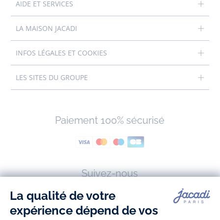
AIDE ET SERVICES
LA MAISON JACADI
INFOS LÉGALES ET COOKIES
LES SITES DU GROUPE
Paiement 100% sécurisé
Suivez-nous
Facebook
Tiktok
Instagram
Youtube
-
-
-
-
Jacadi
Jacadi
Jacadi
Jacadi