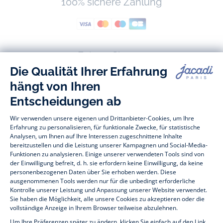
100% sichere Zahlung
Folgen Sie uns
Facebook
Tiktok
Instagram
Youtube
-
-
-
-
Jacadi
Jacadi
Jacadi
Jacadi
Paris
Paris
Paris
Paris
Baby- und Kindermode vom Feinsten für Mädchen und Jungen: Auf der
Jacadi Paris Webseite finden Sie eine vielfältige Auswahl an
Kinderbekleidung und
Kinderschuhen
, die sich durch zeitlose Eleganz
auszeichnen. Entdecken Sie beispielsweise unsere Kollektionen an
Bodys, Blusen, Stramplern, Kleidern und vieles andere mehr für
Babys
,
T-Shirts, Pullover, Shorts für
Kleinkinder
und Hosen, Socken und
Accessoires für
Kinder
im Alter zwischen 1 Monat und 12 Jahren. Für die
Festtage zum Jahresende versorgt Sie Jacadi ebenfalls mit
weihnachtlichen
Geschenkideen für Kinder
. Zum
Sale
bietet Ihnen Jacadi
Baby- und Kinderkleidung, Schuhe und Accessoires zu reduzierten
Preisen. Melden Sie sich unserem Jacadi Treueprogramm an, um von
unseren
Private Sale
zu profitieren. Entdecken Sie die Kollektion Jacadi
Essentiels
: Unabdingliche Basics in den markentypischen Farben.