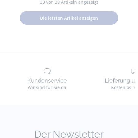
In einer Boutique reservieren
ers
33
von 38 Artikeln angezeigt
-
-
-
-
-
-
Sch
ansicht
ansicht
ansicht
ansicht
ansicht
ansicht
kle
Die letzten Artikel anzeigen
01
02
03
04
05
06
Mä
Kundenservice
Lieferung u
Wir sind für Sie da
Kostenlos in
Der Newsletter