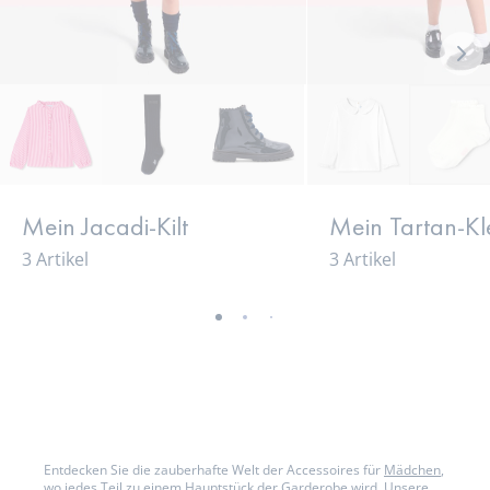
Nex
loo
Mein Jacadi-Kilt
Mein Tartan-Kl
3 Artikel
3 Artikel
-
-
-
-
-
-
-
-
-
-
ansicht
ansicht
ansicht
ansicht
ansicht
ansicht
ansicht
ansicht
ansicht
ansi
01
02
03
04
05
06
07
08
09
010
Entdecken Sie die zauberhafte Welt der Accessoires für
Mädchen
,
wo jedes Teil zu einem Hauptstück der Garderobe wird. Unsere