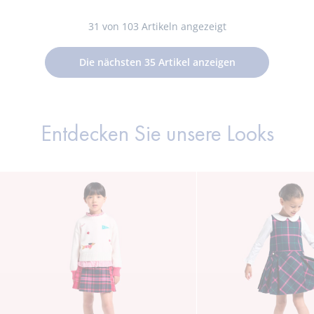
-
-
-
-
-
available
aus
Bau
ansicht
ansicht
ansicht
ansicht
ansicht
Baumwolle
für
31
von 103 Artikeln angezeigt
01
02
03
04
05
für
Mä
Mädchen
Die nächsten
35
Artikel anzeigen
Entdecken Sie unsere Looks