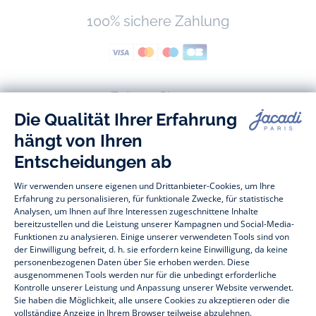
100% sichere Zahlung
Folgen Sie uns
Facebook
Tiktok
Instagram
Youtube
-
-
-
-
Jacadi
Jacadi
Jacadi
Jacadi
Paris
Paris
Paris
Paris
Baby- und Kindermode vom Feinsten für Mädchen und Jungen: Auf der
Jacadi Paris Webseite finden Sie eine vielfältige Auswahl an
Kinderbekleidung und
Kinderschuhen
, die sich durch zeitlose Eleganz
auszeichnen. Entdecken Sie beispielsweise unsere Kollektionen an
Bodys, Blusen, Stramplern, Kleidern und vieles andere mehr für
Babys
,
T-Shirts, Pullover, Shorts für
Kleinkinder
und Hosen, Socken und
Accessoires für
Kinder
im Alter zwischen 1 Monat und 12 Jahren. Für die
Festtage zum Jahresende versorgt Sie Jacadi ebenfalls mit
weihnachtlichen
Geschenkideen für Kinder
. Zum
Sale
bietet Ihnen Jacadi
Baby- und Kinderkleidung, Schuhe und Accessoires zu reduzierten
Preisen. Melden Sie sich unserem Jacadi Treueprogramm an, um von
unseren
Private Sale
zu profitieren. Entdecken Sie die Kollektion Jacadi