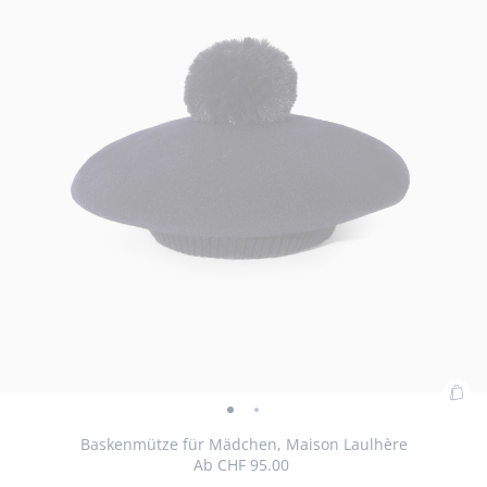
Zu
Baskenmütze
Baskenmütze
War
für
für
Baskenmütze für Mädchen, Maison Laulhère
hin
Ab
CHF 95.00
Mädchen,
Mädchen,
: