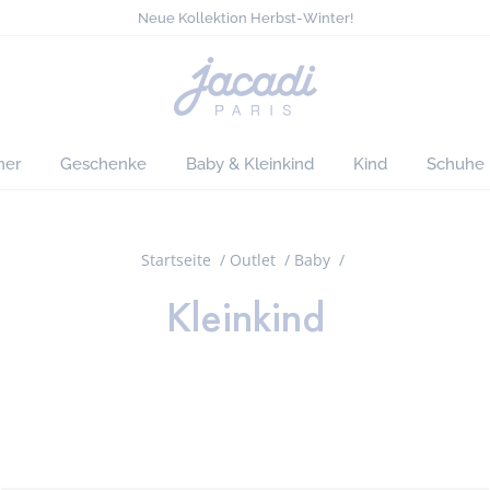
Neue Kollektion Herbst-Winter!
Die neuen Jacadi Essentiels!
Kostenloser Versand ab 140 CHF*
Sommer-Auswahl: alles zu -50%*
Jacadi
Neue Kollektion Herbst-Winter!
home
page
er
Geschenke
Baby & Kleinkind
Kind
Schuhe
Startseite
Outlet
Baby
Kleinkind