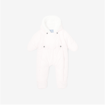
Nächste
Ansicht
-
Strampler
aus
Samt