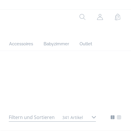
Rechercher
jacadi.page.h
Waren
Accessoires
Babyzimmer
Outlet
Filtern und Sortieren
341 Artikel
Mode
Chan
d'affich
l'affi