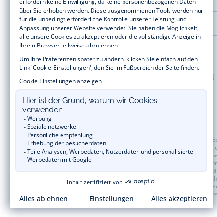
LA MAISON JACADI
100% sichere Zahlung
Baby- und Kindermode vom Feinsten für Mädchen und Jungen: Auf der Jacad
beispielsweise unsere Kollektionen an Bodys, Blusen, Stramplern, Kleidern
Jahren. Für die Festtage zum Jahresende versorgt Sie Jacadi ebenfalls mit w
sich unserem Jacadi Treueprogramm an, um von unseren
Private Sale
zu pr
wie der Name bereits verrät, ausschließlich runde Angebotsbeträge. Jacadi
ganze Jahr über auf die vergangenen Jacadi Kollektionen für Kleidung, 
Mädchen und Jungen. Sie sind Fan von unserer
Liberty-Kollektion?
Entdecken 
das
neue Schuljahr
. Reservieren Sie Ihre Artikel online und kaufen Sie sie 