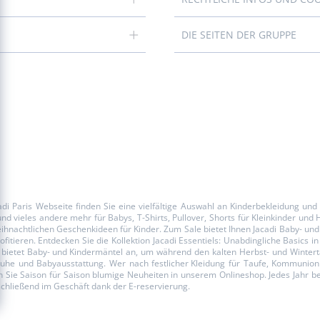
DIE SEITEN DER GRUPPE
i Paris Webseite finden Sie eine vielfältige Auswahl an Kinderbekleidung un
 und vieles andere mehr für
Babys
, T-Shirts, Pullover, Shorts für
Kleinkinder
und H
eihnachtlichen
Geschenkideen für Kinder
. Zum
Sale
bietet Ihnen Jacadi Baby- un
ofitieren. Entdecken Sie die Kollektion Jacadi
Essentiels
: Unabdingliche Basics i
 bietet
Baby- und Kindermäntel
an, um während den kalten Herbst- und Wintert
Schuhe und Babyausstattung. Wer nach
festlicher Kleidung
für Taufe, Kommunion o
Sie Saison für Saison blumige Neuheiten in unserem Onlineshop. Jedes Jahr begle
anschließend im Geschäft dank der
E-reservierung
.