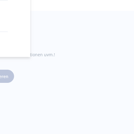
te, neue Kollektionen uvm.!
ieren