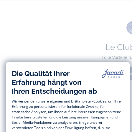
Le Clu
Tolle Vorteile 
Anm
HILFE UND SERVICES