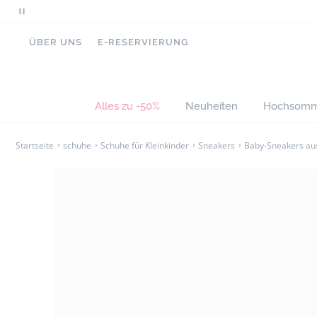
Klettriemens leicht anzuziehen sind, passen sow
Scrollende
sorgen für eine mühelose, lässig-schicke Silhouet
Nachrichten
ÜBER UNS
E-RESERVIERUNG
anhalten
-
In Portugal hergestellt
-
Weißes, irisierendes Leder
-
Schaftrand und Zunge gepolstert
-
Rutschfeste Sohle
Alles zu -50%
Neuheiten
Hochsomm
-
Verschluss mit elastischen Schnürsenkeln
-
Dieses Modell fällt normal aus
Startseite
schuhe
Schuhe für Kleinkinder
Sneakers
Baby-Sneakers au