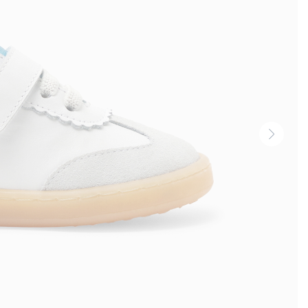
Nächst
Ansich
-
Produk