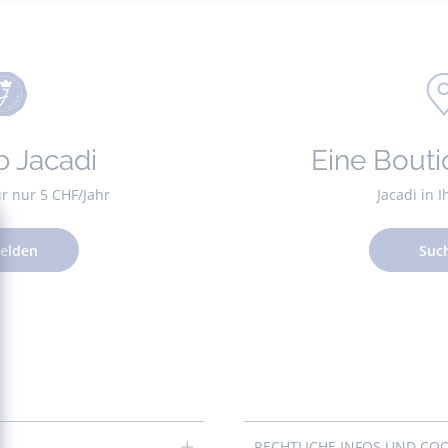
b Jacadi
Eine Bouti
für nur 5 CHF/Jahr
Jacadi in 
elden
Suc
RECHTLICHE INFOS UND CO