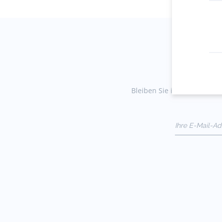
Bleiben Sie immer auf dem 
Ihre E-Mail-A
(Bsp:
jacquesadit@