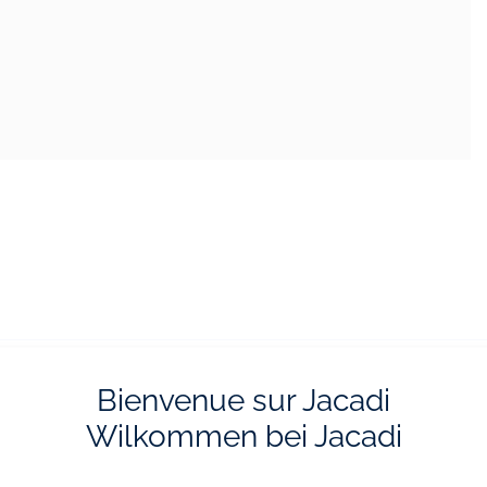
Bienvenue sur Jacadi
Wilkommen bei Jacadi
ferung und Retoure
E-Reservierun
stenlos ins Geschäft
Vom Onlineshop ins Ge