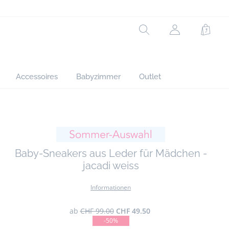
Ref : 2046064
Rechercher
jacadi.page.h
Waren
Accessoires
Babyzimmer
Outlet
ügen
Baby-Sneakers aus Leder für Mädchen -
jacadi weiss
Informationen
ab
CHF 99.00
CHF 49.50
-50%