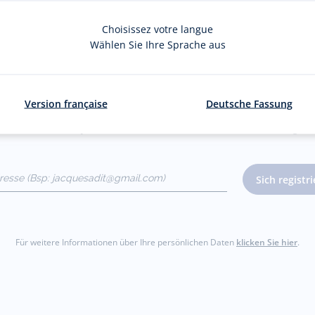
Choisissez votre langue
Wählen Sie Ihre Sprache aus
Der Newsletter
Version française
Deutsche Fassung
Laufenden über Jacadi-Neuheiten: Private Sales, exklusive Angebo
dresse
Sich registr
gmail.com)
Für weitere Informationen über Ihre persönlichen Daten
klicken Sie hier
.