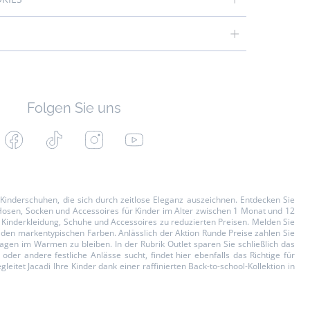
Folgen Sie uns
Facebook
Tiktok
Instagram
Youtube
-
-
-
-
Jacadi
Jacadi
Jacadi
Jacadi
Paris
Paris
Paris
Paris
d
Kinderschuhen
, die sich durch zeitlose Eleganz auszeichnen. Entdecken Sie
osen, Socken und Accessoires für
Kinder
im Alter zwischen 1 Monat und 12
d Kinderkleidung, Schuhe und Accessoires zu reduzierten Preisen. Melden Sie
n den markentypischen Farben. Anlässlich der Aktion
Runde Preise
zahlen Sie
agen im Warmen zu bleiben. In der Rubrik
Outlet
sparen Sie schließlich das
der andere festliche Anlässe sucht, findet hier ebenfalls das Richtige für
itet Jacadi Ihre Kinder dank einer raffinierten Back-to-school-Kollektion in