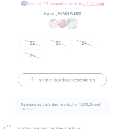
Das sind
49
Treuepunkte mit dem
Le Club Jacadi
Farbe :
JACADI WEISS
Farbe
WEISS/ROSA
ROSA
JACADI
WEISS
Größen
22
23
24
25
e
t
t
In einer Boutique reservieren
Geschätztes Lieferdatum
zwischen 13.08.26 und
14.08.26
Kostenlose Geschenkverpackung