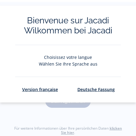
Bienvenue sur Jacadi
Der Newsletter
Wilkommen bei Jacadi
Bleiben Sie immer auf dem Laufenden über
Jacadi-Neuheiten: Private Sales, exklusive
Choisissez votre langue
Angebote, neue Kollektionen uvm.!
Wählen Sie Ihre Sprache aus
Ihre E-Mail-Adresse
(Bsp:
jacquesadit@gmail.com)
Version française
Deutsche Fassung
Sich registrieren
Für weitere Informationen über Ihre persönlichen Daten
klicken
Sie hier
.