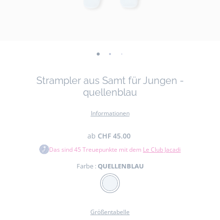
-
-
-
-
-
ansicht
ansicht
ansicht
ansicht
ansicht
Strampler aus Samt für Jungen -
01
02
03
04
05
quellenblau
Informationen
ab
CHF 45.00
Das sind
45
Treuepunkte mit dem
Le Club Jacadi
Farbe :
QUELLENBLAU
Farbe
QUELLENBLAU
Größentabelle