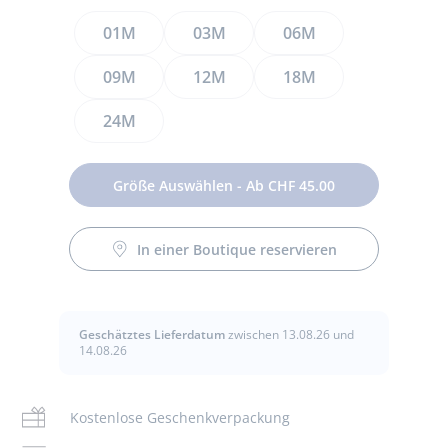
Größen
01M
03M
06M
09M
12M
18M
24M
Größe Auswählen - Ab CHF 45.00
Dieser elegante Strampler ist ideal für den
In einer Boutique reservieren
Mutterschaftskoffer. Dieses unentbehrliche Kleidungsstück
Pflege :
aus weichem, geschmeidigem Samt mit kontrastierendem
Popeline-Kragen lässt sich am Rücken öffnen und
verschönert den ersten Schlaf und die ersten Schläfchen
Geschätztes Lieferdatum
zwischen 13.08.26 und
Keine Reinigung
14.08.26
Ihres Babys mit höchstem Komfort.
Nicht bleichen
- Strampler aus Bio-Baumwolle
Kostenlose Geschenkverpackung
- Handbestickter Kragen aus Popeline
Waschen bei 30 °
- Unsichtbare Druckknopföffnung am Rücken