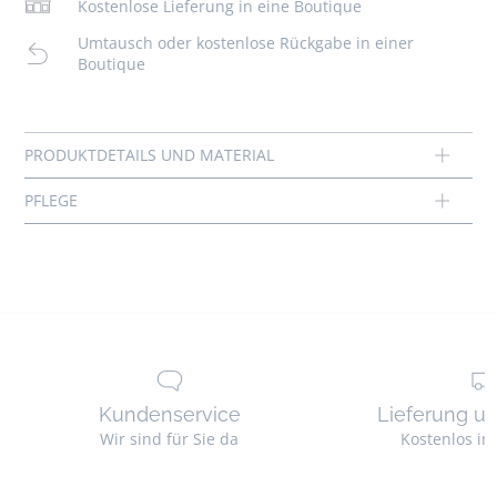
Kostenlose Lieferung in eine Boutique
- Hübsche Idee für ein Geschenk zur Geburt
Umtausch oder kostenlose Rückgabe in einer
Schonendes Bügeln
Boutique
Cotton labeled from organic farming
Nicht trocknergeeignet
Material :
Hauptstoff: 75% baumwolle - 25% polyester
Ref : 2041127
Kundenservice
Lieferung u
Wir sind für Sie da
Kostenlos in