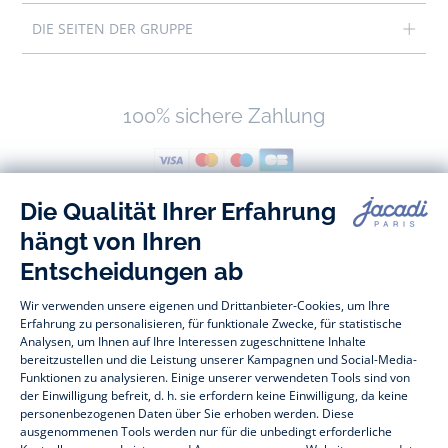
DIE SEITEN DER GRUPPE
100% sichere Zahlung
Folgen Sie uns
Facebook
Tiktok
Instagram
Youtube
-
-
-
-
Jacadi
Jacadi
Jacadi
Jacadi
Paris
Paris
Paris
Paris
Baby- und Kindermode vom Feinsten für Mädchen und Jungen: Auf der
Jacadi Paris Webseite finden Sie eine vielfältige Auswahl an
Kinderbekleidung und
Kinderschuhen
, die sich durch zeitlose Eleganz
auszeichnen. Entdecken Sie beispielsweise unsere Kollektionen an
Bodys, Blusen, Stramplern, Kleidern und vieles andere mehr für
Babys
,
T-Shirts, Pullover, Shorts für
Kleinkinder
und Hosen, Socken und