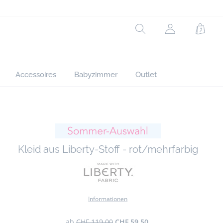
Hauptstoff: 100% baumwolle
Rechercher
jacadi.page.h
Waren
Ref : 2044530
Accessoires
Babyzimmer
Outlet
ügen
Kleid aus Liberty-Stoff - rot/mehrfarbig
Informationen
ab
CHF 119.00
CHF 59.50