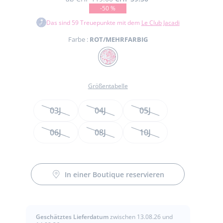
-50 %
Das sind
59
Treuepunkte mit dem
Le Club Jacadi
Farbe :
ROT/MEHRFARBIG
Farbe
ROT/MEHRFARBIG
Größentabelle
e
Größen
03J
04J
05J
t
06J
08J
10J
t
In einer Boutique reservieren
Geschätztes Lieferdatum
zwischen 13.08.26 und