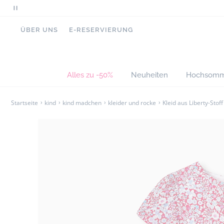
Scrollende
Dieses Kleid aus Liberty-Stoff setzt auf grafisch
Nachrichten
ÜBER UNS
E-RESERVIERUNG
Gürtel aus rotem Grosgrain, der die Taille hübsch 
anhalten
Volumen zu strukturieren, und hat eine elegante 
Ausflüge in die Stadt und besondere Anlässe eign
Alles zu -50%
Neuheiten
Hochsomm
-
Kleid aus 100 % Baumwolle
-
Kurze Tulpenärmel
-
Taillengürtel aus Grosgrain
Startseite
kind
kind madchen
kleider und rocke
Kleid aus Liberty-Stoff
-
Futter aus Baumwolle
-
Unsichtbarer Reißverschluss
-
Liberty-Stoff June’s Meadow in exklusiven 