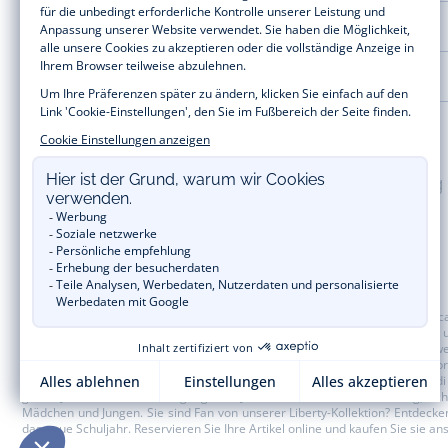
HILFE UND SERVICES
LA MAISON JACADI
100% sichere Zahlung
Baby- und Kindermode vom Feinsten für Mädchen und Jungen: Auf der Jacad
beispielsweise unsere Kollektionen an Bodys, Blusen, Stramplern, Kleidern
Jahren. Für die Festtage zum Jahresende versorgt Sie Jacadi ebenfalls mit w
sich unserem Jacadi Treueprogramm an, um von unseren
Private Sale
zu pr
wie der Name bereits verrät, ausschließlich runde Angebotsbeträge. Jacadi
ganze Jahr über auf die vergangenen Jacadi Kollektionen für Kleidung, 
Mädchen und Jungen. Sie sind Fan von unserer
Liberty-Kollektion?
Entdecken 
das
neue Schuljahr
. Reservieren Sie Ihre Artikel online und kaufen Sie sie 