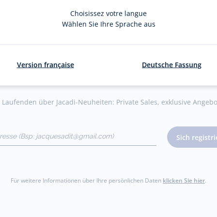
stenlos ins Geschäft
Vom Onlineshop ins Ge
Choisissez votre langue
Wählen Sie Ihre Sprache aus
Version française
Deutsche Fassung
Der Newsletter
Laufenden über Jacadi-Neuheiten: Private Sales, exklusive Angebo
dresse
Sich registr
gmail.com)
Für weitere Informationen über Ihre persönlichen Daten
klicken Sie hier
.