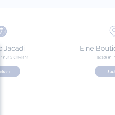
b Jacadi
Eine Bouti
für nur 5 CHF/Jahr
Jacadi in 
elden
Suc