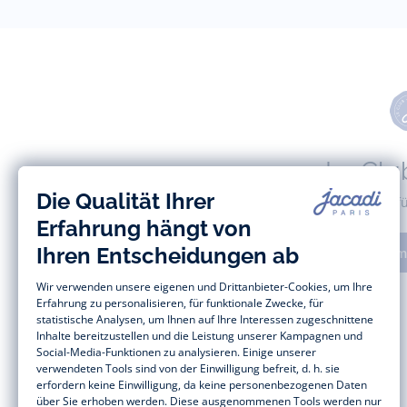
Le Clu
Tolle Vorteile 
Anm