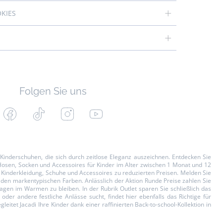
OKIES
Folgen Sie uns
Facebook
Tiktok
Instagram
Youtube
-
-
-
-
Jacadi
Jacadi
Jacadi
Jacadi
Paris
Paris
Paris
Paris
d
Kinderschuhen
, die sich durch zeitlose Eleganz auszeichnen. Entdecken Sie
osen, Socken und Accessoires für
Kinder
im Alter zwischen 1 Monat und 12
d Kinderkleidung, Schuhe und Accessoires zu reduzierten Preisen. Melden Sie
n den markentypischen Farben. Anlässlich der Aktion
Runde Preise
zahlen Sie
agen im Warmen zu bleiben. In der Rubrik
Outlet
sparen Sie schließlich das
der andere festliche Anlässe sucht, findet hier ebenfalls das Richtige für
itet Jacadi Ihre Kinder dank einer raffinierten Back-to-school-Kollektion in