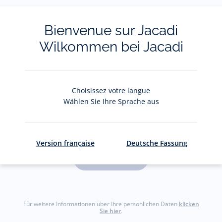
Bienvenue sur Jacadi
Der Newsletter
Wilkommen bei Jacadi
Bleiben Sie immer auf dem Laufenden über
Jacadi-Neuheiten: Private Sales, exklusive
Angebote, neue Kollektionen uvm.!
Choisissez votre langue
Wählen Sie Ihre Sprache aus
Ihre E-Mail-Adresse
(Bsp:
jacquesadit@gmail.com)
Version française
Deutsche Fassung
Sich registrieren
Für weitere Informationen über Ihre persönlichen Daten
klicken
Sie hier
.