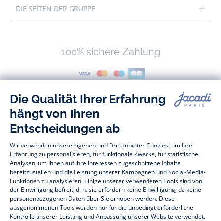
DIE SEITEN DER GRUPPE
100% sichere Zahlung
Folgen Sie uns
Facebook
Tiktok
Instagram
Youtube
-
-
-
-
Jacadi
Jacadi
Jacadi
Jacadi
Paris
Paris
Paris
Paris
Baby- und Kindermode vom Feinsten für Mädchen und Jungen: Auf der
Jacadi Paris Webseite finden Sie eine vielfältige Auswahl an
Kinderbekleidung und
Kinderschuhen
, die sich durch zeitlose Eleganz
auszeichnen. Entdecken Sie beispielsweise unsere Kollektionen an
Bodys, Blusen, Stramplern, Kleidern und vieles andere mehr für
Babys
,
T-Shirts, Pullover, Shorts für
Kleinkinder
und Hosen, Socken und
Accessoires für
Kinder
im Alter zwischen 1 Monat und 12 Jahren. Für die