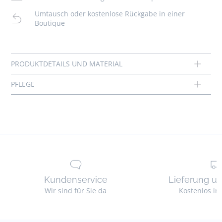
Material :
Umtausch oder kostenlose Rückgabe in einer
Keine Reinigung
Hauptstoff: 50% acryl - 50% baumwolle
Boutique
Nicht bleichen
Ref : 2044629
Kundenservice
Lieferung u
Wir sind für Sie da
Kostenlos in