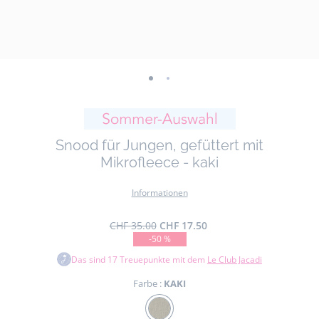
-
-
ansicht
ansicht
01
02
Snood für Jungen, gefüttert mit
Mikrofleece - kaki
Informationen
CHF 35.00
CHF 17.50
-50 %
Das sind
17
Treuepunkte mit dem
Le Club Jacadi
Farbe :
KAKI
Farbe