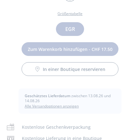
KAKI
Größentabelle
Größen
EGR
Zum Warenkorb hinzufügen - CHF 17.50
In einer Boutique reservieren
Dieser Snood aus Feinrippstrick mit Mikrofleece-Futter
rundet jedes Winteroutfit ab. Dieses Must-have in
Pflege :
modernen Farben, das mit der passenden oder
kontrastierenden Mütze kombiniert werden kann, schützt
Geschätztes Lieferdatum
zwischen 13.08.26 und
elegant vor Kälte.
14.08.26
Schonendes Bügeln
Alle Versandoptionen anzeigen
- Schlauchschal aus Feinrippstrick
Nicht trocknergeeignet
- Microfleece-Futter
Kostenlose Geschenkverpackung
- Passende Mütze und passende Handschuhe separat
Waschen bei 30 °
erhältlich
Kostenlose Lieferung in eine Boutique