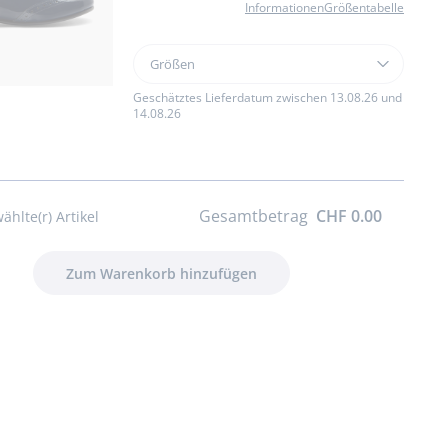
Informationen
Größentabelle
Größen
Größen
Riemchenschuhe
aus
Geschätztes Lieferdatum zwischen 13.08.26 und
14.08.26
Lackleder
für
Mädchen
Gesamtbetrag
CHF 0.00
hlte(r) Artikel