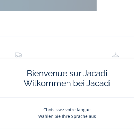
ferung und Retoure
E-Reservierun
stenlos ins Geschäft
Vom Onlineshop ins Ge
Bienvenue sur Jacadi
Wilkommen bei Jacadi
Choisissez votre langue
Der Newsletter
Wählen Sie Ihre Sprache aus
Laufenden über Jacadi-Neuheiten: Private Sales, exklusive Angebo