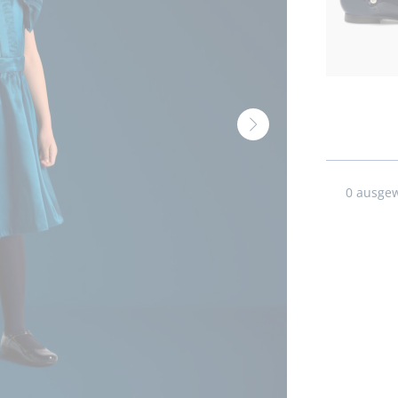
Nächste
Ansicht
-
Produkt
0
ausgewä