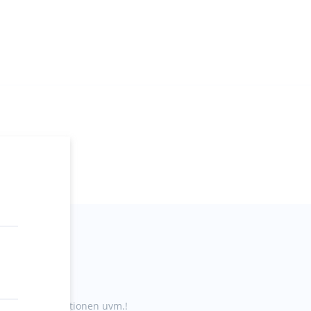
g
schäft
te, neue Kollektionen uvm.!