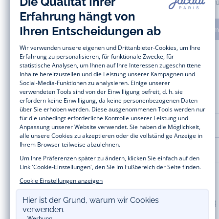
Tolle Vorteile 
Anm
HILFE UND SERVICES
LA MAISON JACADI
100% sichere Zahlung