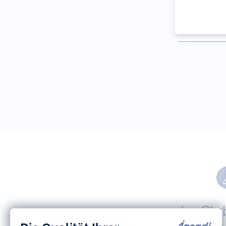
Ihre E-Mail-A
(Bsp:
jacquesadit@
Le Clu