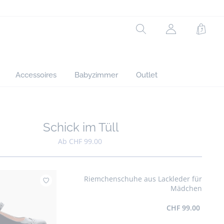
Rechercher
jacadi.page.h
Waren
Accessoires
Babyzimmer
Outlet
Schick im Tüll
Zur Wunschliste hinzufügen : Schick im Tüll
Ab CHF 99.00
Riemchenschuhe aus Lackleder für
Zur Wunschliste hinzufügen : 
Mädchen
CHF 99.00